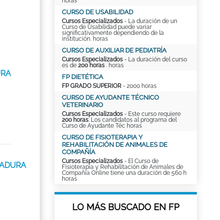
horas
CURSO DE USABILIDAD
Cursos Especializados
- La duración de un
Curso de Usabilidad puede variar
significativamente dependiendo de la
institución. horas
CURSO DE AUXILIAR DE PEDIATRÍA
Cursos Especializados
- La duración del curso
es de
200 horas
. horas
URA
FP DIETÉTICA
FP GRADO SUPERIOR
- 2000 horas
CURSO DE AYUDANTE TÉCNICO
VETERINARIO
Cursos Especializados
- Este curso requiere
200 horas
. Los candidatos al programa del
Curso de Ayudante Téc horas
CURSO DE FISIOTERAPIA Y
REHABILITACIÓN DE ANIMALES DE
COMPAÑÍA
Cursos Especializados
- El Curso de
EMADURA
Fisioterapia y Rehabilitación de Animales de
Compañía Online tiene una duración de 560 h
horas
LO MÁS BUSCADO EN FP