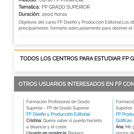
Tematica:
FP GRADO SUPERIOR
Duración:
2000 horas
Objetivos del curso FP Diseño y Producción Editorial:Los o
principalmente, formarte adecuadamente para obtener el Ti
TODOS LOS CENTROS PARA ESTUDIAR FP 
OTROS USUARIOS INTERESADOS EN FP CO
Formación Profesional de Grado
Formació
Superior - FP de Grado Superior
Superior
FP Diseño y Producción Editorial
FP Produc
Cristina:
Queria saber si puedo hacerlo
Gráficas
a disancia y el coste
Ana:
Me g
Usuario en provincia:
Badajoz
plazos d