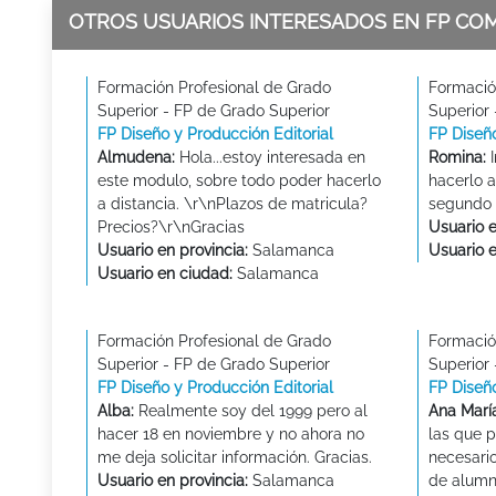
OTROS USUARIOS INTERESADOS EN FP CO
Formación Profesional de Grado
Formació
Superior - FP de Grado Superior
Superior
FP Diseño y Producción Editorial
FP Diseño
Almudena:
Hola...estoy interesada en
Romina:
I
este modulo, sobre todo poder hacerlo
hacerlo a
a distancia. \r\nPlazos de matricula?
segundo 
Precios?\r\nGracias
Usuario e
Usuario en provincia:
Salamanca
Usuario 
Usuario en ciudad:
Salamanca
Formación Profesional de Grado
Formació
Superior - FP de Grado Superior
Superior
FP Diseño y Producción Editorial
FP Diseño
Alba:
Realmente soy del 1999 pero al
Ana María
hacer 18 en noviembre y no ahora no
las que 
me deja solicitar información. Gracias.
necesario
Usuario en provincia:
Salamanca
de alumno