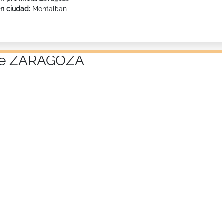
en ciudad:
Montalban
a de ZARAGOZA