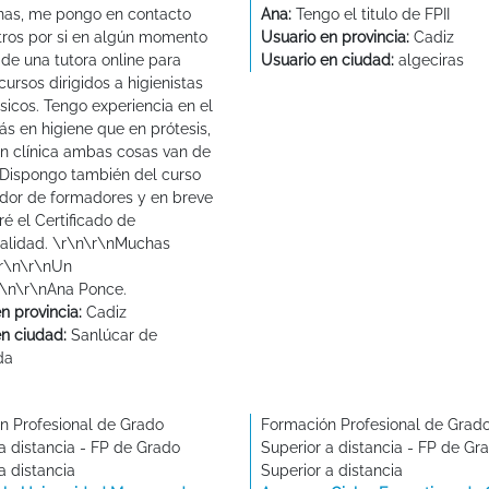
as, me pongo en contacto
Ana:
Tengo el titulo de FPII
tros por si en algún momento
Usuario en provincia:
Cadiz
 de una tutora online para
Usuario en ciudad:
algeciras
cursos dirigidos a higienistas
sicos. Tengo experiencia en el
ás en higiene que en prótesis,
n clínica ambas cosas van de
 Dispongo también del curso
dor de formadores y en breve
é el Certificado de
nalidad. \r\n\r\nMuchas
\r\n\r\nUn
r\n\r\nAna Ponce.
n provincia:
Cadiz
en ciudad:
Sanlúcar de
da
n Profesional de Grado
Formación Profesional de Grad
a distancia - FP de Grado
Superior a distancia - FP de Gr
a distancia
Superior a distancia