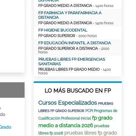
DISTANCIA
FP GRADO MEDIO A DISTANCIA
- 1400 horas
FP FARMACIA Y PARAFARMACIA A
DISTANCIA
FP GRADO MEDIO A DISTANCIA
- 1400 horas
FP HIGIENE BUCODENTAL
FP GRADO SUPERIOR
- 2000 horas
FP EDUCACIÓN INFANTIL A DISTANCIA
FP GRADO SUPERIOR A DISTANCIA
- 2000
horas
PRUEBAS LIBRES FP EMERGENCIAS
SANITARIAS
PRUEBAS LIBRES FP GRADO MEDIO
- 1400
horas
LO MÁS BUSCADO EN FP
Cursos Especializados
PRUEBAS
o
PCPI Programas de
LIBRES FP GRADO SUPERIOR
ado
fp grado
Cualificación Profesional Inicial
medio a distancia 2026
pruebas
 Grado
pruebas libres fp grado
libres fp 2026