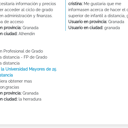
esitaría información y precios
cristina:
Me gustaria que me
er acceder al ciclo de grado
informasen acerca de hacer el c
en administración y finanzas.
superior de infantil a distancia, 
ba de acceso
Usuario en provincia:
Granada
n provincia:
Granada
Usuario en ciudad:
granada
en ciudad:
Alhendin
n Profesional de Grado
a distancia - FP de Grado
a distancia
 la Universidad Mayores de 25
stancia
iera obtener mas
on.gracias
n provincia:
Granada
en ciudad:
la herradura