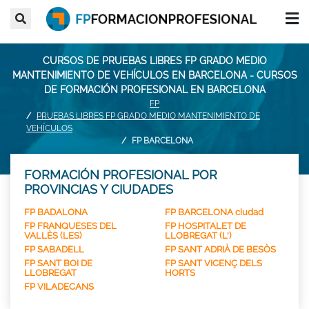
CURSOS DE PRUEBAS LIBRES FP GRADO MEDIO
MANTENIMIENTO DE VEHÍCULOS EN BARCELONA - CURSOS
DE FORMACIÓN PROFESIONAL EN BARCELONA
FP
PRUEBAS LIBRES FP GRADO MEDIO MANTENIMIENTO DE
VEHÍCULOS
FP BARCELONA
FORMACIÓN PROFESIONAL POR
PROVINCIAS Y CIUDADES
FP BADALONA
FP BARCELONA ciudad
FP FRANQUESES DEL
FP HOSPITALET DE
VALLÈS (LES)
LLOBREGAT (L')
FP SABADELL
FP SANT ADRIÀ DE BESÒS
FP SANT BOI DE
FP SANT VICENÇ DELS
LLOBREGAT
HORTS
FP VILADECANS