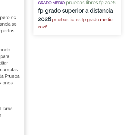
pruebas libres fp 2026
GRADO MEDIO
fp grado superior a distancia
 pero no
2026
pruebas libres fp grado medio
ancia se
2026
xpertos.
uando
 para
liar
o cumplas
ada Prueba
7 años
Libres
a