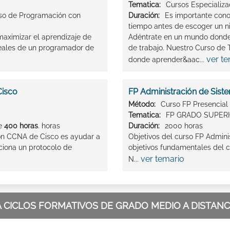
Tematica:
Cursos Especializ
rso de Programación con
Duración:
Es importante conoc
tiempo antes de escoger un n
aximizar el aprendizaje de
Adéntrate en un mundo donde l
ideales de un programador de
de trabajo. Nuestro Curso de T
ver t
donde aprender&aac...
Cisco
FP Administración de Sist
Método:
Curso FP Presencial
Tematica:
FP GRADO SUPER
de
400 horas
. horas
Duración:
2000 horas
con CCNA de Cisco es ayudar a
Objetivos del curso FP Admini
ciona un protocolo de
objetivos fundamentales del 
ver temario
N...
 CICLOS FORMATIVOS DE GRADO MEDIO A DISTANC