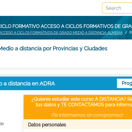
ICLO FORMATIVO ACCESO A CICLOS FORMATIVOS DE GRA
ACCESO A CICLOS FORMATIVOS DE GRADO MEDIO A DISTANCIA ALMERIA
F
edio a distancia por Provincias y Ciudades
o a distancia en ADRA
Pro
¿Quieres estudiar este curso A DISTANCIA? Re
tus datos y TE CONTACTAMOS para informa
¡Te informamos sin compromiso!
de
Datos personales