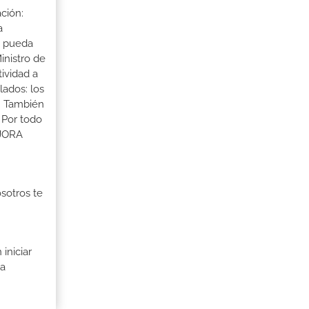
ción:
a
a pueda
inistro de
tividad a
lados: los
s. También
 Por todo
EJORA
osotros te
iniciar
ia