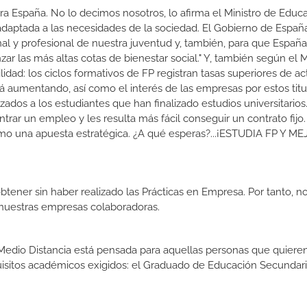
a España. No lo decimos nosotros, lo afirma el Ministro de Educa
 adaptada a las necesidades de la sociedad. El Gobierno de Españ
nal y profesional de nuestra juventud y, también, para que Españ
r las más altas cotas de bienestar social." Y, también según el M
dad: los ciclos formativos de FP registran tasas superiores de ac
 aumentando, así como el interés de las empresas por estos titu
izados a los estudiantes que han finalizado estudios universitario
ar un empleo y les resulta más fácil conseguir un contrato fijo.
como una apuesta estratégica. ¿A qué esperas?...¡ESTUDIA FP Y M
btener sin haber realizado las Prácticas en Empresa. Por tanto, n
n nuestras empresas colaboradoras.
edio Distancia está pensada para aquellas personas que quieren 
uisitos académicos exigidos: el Graduado de Educación Secundar