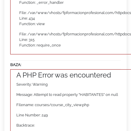
Function: _error_handler
File: /var/www/vhosts/fpformacionprofesional.com/httpdocs
Line: 434
Function: view
File: /var/www/vhosts/fpformacionprofesional.com/httpdoc
Line: 315
Function: require_once
BAZA:
A PHP Error was encountered
Severity: Warning
Message: Attempt to read property "HABITANTES" on null
Filename: courses/course_city_view.php
Line Number: 249
Backtrace: