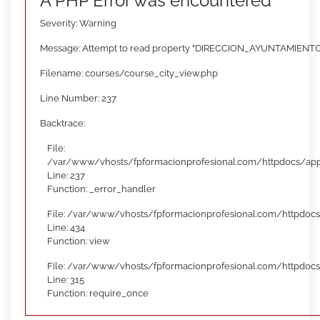
A PHP Error was encountered
Severity: Warning
Message: Attempt to read property "DIRECCION_AYUNTAMIENTO"
Filename: courses/course_city_view.php
Line Number: 237
Backtrace:
File:
/var/www/vhosts/fpformacionprofesional.com/httpdocs/appl
Line: 237
Function: _error_handler
File: /var/www/vhosts/fpformacionprofesional.com/httpdocs
Line: 434
Function: view
File: /var/www/vhosts/fpformacionprofesional.com/httpdoc
Line: 315
Function: require_once