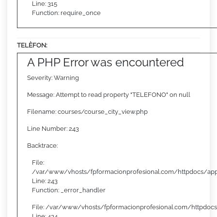
Line: 315
Function: require_once
TELÈFON:
A PHP Error was encountered
Severity: Warning
Message: Attempt to read property "TELEFONO" on null
Filename: courses/course_city_view.php
Line Number: 243
Backtrace:
File:
/var/www/vhosts/fpformacionprofesional.com/httpdocs/appl
Line: 243
Function: _error_handler
File: /var/www/vhosts/fpformacionprofesional.com/httpdocs
Line: 434