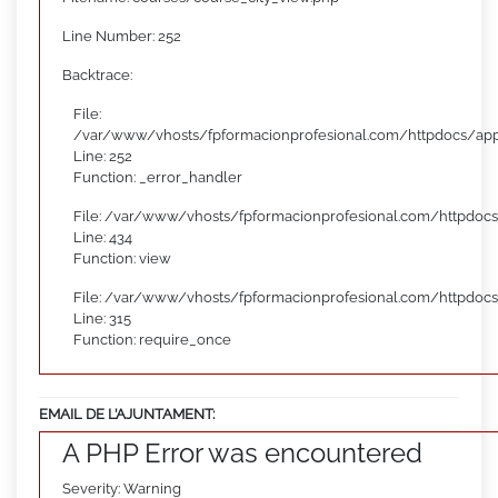
Line Number: 252
Backtrace:
File:
/var/www/vhosts/fpformacionprofesional.com/httpdocs/appl
Line: 252
Function: _error_handler
File: /var/www/vhosts/fpformacionprofesional.com/httpdocs
Line: 434
Function: view
File: /var/www/vhosts/fpformacionprofesional.com/httpdoc
Line: 315
Function: require_once
EMAIL DE L’AJUNTAMENT:
A PHP Error was encountered
Severity: Warning