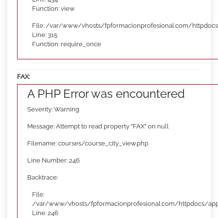
Function: view
File: /var/www/vhosts/fpformacionprofesional.com/httpdoc
Line: 315
Function: require_once
FAX:
A PHP Error was encountered
Severity: Warning
Message: Attempt to read property "FAX" on null
Filename: courses/course_city_view.php
Line Number: 246
Backtrace:
File:
/var/www/vhosts/fpformacionprofesional.com/httpdocs/appl
Line: 246