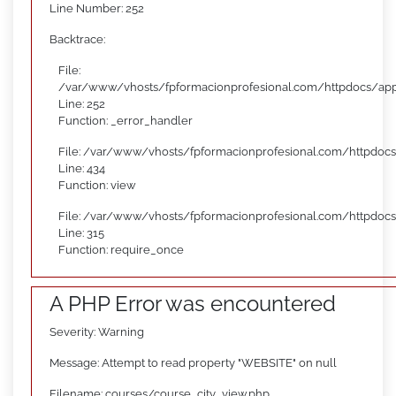
Line Number: 252
Backtrace:
File:
/var/www/vhosts/fpformacionprofesional.com/httpdocs/appl
Line: 252
Function: _error_handler
File: /var/www/vhosts/fpformacionprofesional.com/httpdocs
Line: 434
Function: view
File: /var/www/vhosts/fpformacionprofesional.com/httpdoc
Line: 315
Function: require_once
A PHP Error was encountered
Severity: Warning
Message: Attempt to read property "WEBSITE" on null
Filename: courses/course_city_view.php