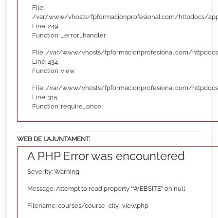
File:
/var/www/vhosts/fpformacionprofesional.com/httpdocs/appl
Line: 249
Function: _error_handler
File: /var/www/vhosts/fpformacionprofesional.com/httpdocs
Line: 434
Function: view
File: /var/www/vhosts/fpformacionprofesional.com/httpdoc
Line: 315
Function: require_once
WEB DE L’AJUNTAMENT:
A PHP Error was encountered
Severity: Warning
Message: Attempt to read property "WEBSITE" on null
Filename: courses/course_city_view.php