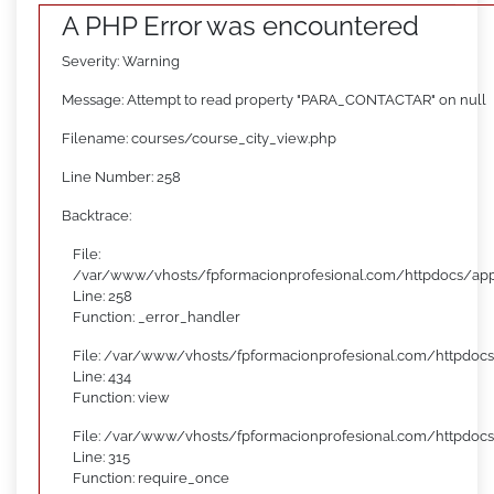
A PHP Error was encountered
Severity: Warning
Message: Attempt to read property "PARA_CONTACTAR" on null
Filename: courses/course_city_view.php
Line Number: 258
Backtrace:
File:
/var/www/vhosts/fpformacionprofesional.com/httpdocs/appl
Line: 258
Function: _error_handler
File: /var/www/vhosts/fpformacionprofesional.com/httpdocs
Line: 434
Function: view
File: /var/www/vhosts/fpformacionprofesional.com/httpdoc
Line: 315
Function: require_once