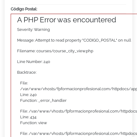
Código Postal:
A PHP Error was encountered
Severity: Warning
Message: Attempt to read property "CODIGO_POSTAL" on null
Filename: courses/course_city_view.php
Line Number: 240
Backtrace:
File:
/var/www/vhosts/fpformacionprofesional.com/httpdocs/appl
Line: 240
Function: _error_handler
File: /var/www/vhosts/fpformacionprofesional.com/httpdocs
Line: 434
Function: view
File: /var/www/vhosts/fpformacionprofesional.com/httpdoc