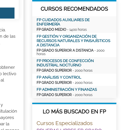
CURSOS RECOMENDADOS
FP CUIDADOS AUXILIARES DE
ENFERMERÍA
ia.
FP GRADO MEDIO
- 1400 horas
n de las
FP GESTIÓN Y ORGANIZACIÓN DE
RECURSOS NATURALES Y PAISAJÍSTICOS
,
A DISTANCIA
FP GRADO SUPERIOR A DISTANCIA
- 2000
horas
FP PROCESOS DE CONFECCIÓN
INDUSTRIAL NOCTURNO
 obtener
FP GRADO SUPERIOR
- 2000 horas
o lectivo
FP ANÁLISIS Y CONTROL
al
FP GRADO SUPERIOR
- 2000 horas
FP ADMINISTRACIÓN Y FINANZAS
FP GRADO SUPERIOR
- 2000 horas
 y
LO MÁS BUSCADO EN FP
itulación
mayores
Cursos Especializados
ar la