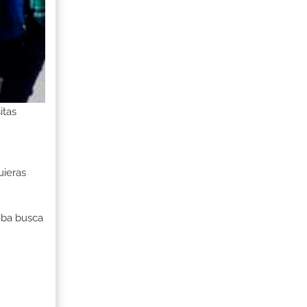
itas
uieras
ueba busca