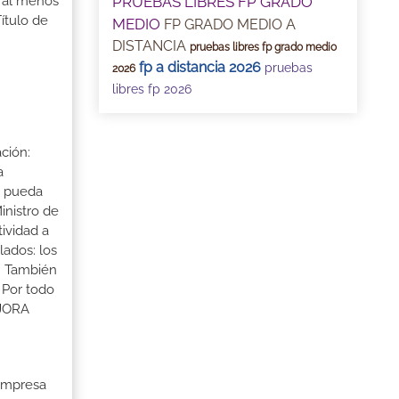
PRUEBAS LIBRES FP GRADO
r al menos
ítulo de
MEDIO
FP GRADO MEDIO A
DISTANCIA
pruebas libres fp grado medio
fp a distancia 2026
pruebas
2026
libres fp 2026
ción:
a
a pueda
inistro de
tividad a
lados: los
s. También
 Por todo
EJORA
 Empresa