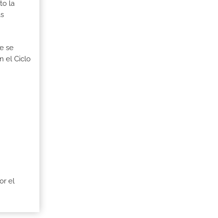
to la
as
ue se
n el Ciclo
or el