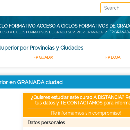
CLO FORMATIVO ACCESO A CICLOS FORMATIVOS DE GRA
CESO A CICLOS FORMATIVOS DE GRADO SUPERIOR GRANADA
FP GRANAD
uperior por Provincias y Ciudades
FP GUADIX
FP LOJA
erior en GRANADA ciudad
¿Quieres estudiar este curso A DISTANCIA? Re
tus datos y TE CONTACTAMOS para informa
¡Te informamos sin compromiso!
Datos personales