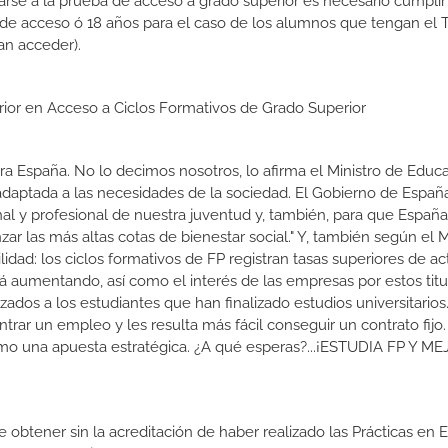
rse a la prueba de acceso a grado superior es necesario cumpli
 de acceso ó 18 años para el caso de los alumnos que tengan el T
an acceder).
erior en Acceso a Ciclos Formativos de Grado Superior
a España. No lo decimos nosotros, lo afirma el Ministro de Educa
 adaptada a las necesidades de la sociedad. El Gobierno de Españ
nal y profesional de nuestra juventud y, también, para que Españ
r las más altas cotas de bienestar social." Y, también según el M
dad: los ciclos formativos de FP registran tasas superiores de ac
 aumentando, así como el interés de las empresas por estos titu
izados a los estudiantes que han finalizado estudios universitario
ar un empleo y les resulta más fácil conseguir un contrato fijo.
como una apuesta estratégica. ¿A qué esperas?...¡ESTUDIA FP Y M
de obtener sin la acreditación de haber realizado las Prácticas en