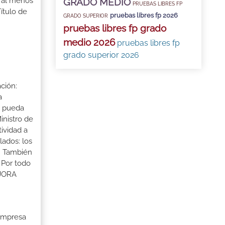
r al menos
GRADO MEDIO
PRUEBAS LIBRES FP
ítulo de
pruebas libres fp 2026
GRADO SUPERIOR
pruebas libres fp grado
medio 2026
pruebas libres fp
grado superior 2026
ción:
a
a pueda
inistro de
tividad a
lados: los
s. También
 Por todo
EJORA
 Empresa