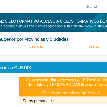
L: CICLO FORMATIVO ACCESO A CICLOS FORMATIVOS DE 
ACCESO A CICLOS FORMATIVOS DE GRADO SUPERIOR GRANADA
FP GU
uperior por Provincias y Ciudades
FP GUADIX
FP LOJA
rior en GUADIX
¿Quieres estudiar este curso A DISTANCIA? Re
tus datos y TE CONTACTAMOS para informa
¡Te informamos sin compromiso!
Datos personales