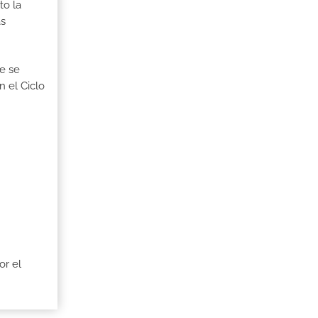
to la
as
ue se
n el Ciclo
or el