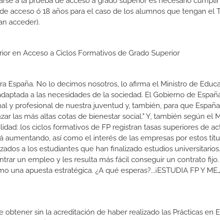
rse a la prueba de acceso a grado superior es necesario cumpli
 de acceso ó 18 años para el caso de los alumnos que tengan el T
an acceder).
erior en Acceso a Ciclos Formativos de Grado Superior
a España. No lo decimos nosotros, lo afirma el Ministro de Educa
 adaptada a las necesidades de la sociedad. El Gobierno de Españ
nal y profesional de nuestra juventud y, también, para que Españ
r las más altas cotas de bienestar social." Y, también según el M
dad: los ciclos formativos de FP registran tasas superiores de ac
 aumentando, así como el interés de las empresas por estos titu
izados a los estudiantes que han finalizado estudios universitario
ar un empleo y les resulta más fácil conseguir un contrato fijo.
como una apuesta estratégica. ¿A qué esperas?...¡ESTUDIA FP Y M
de obtener sin la acreditación de haber realizado las Prácticas en