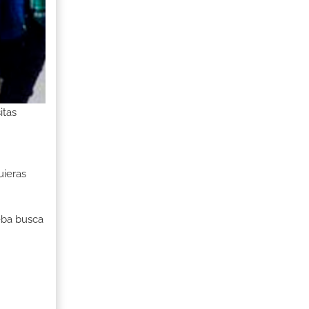
itas
uieras
ueba busca