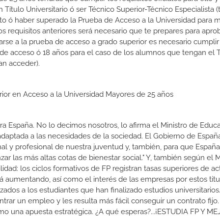
 Título Universitario ó ser Técnico Superior-Técnico Especialista (t
rato ó haber superado la Prueba de Acceso a la Universidad para 
 requisitos anteriores será necesario que te prepares para aprob
rse a la prueba de acceso a grado superior es necesario cumpli
 de acceso ó 18 años para el caso de los alumnos que tengan el T
an acceder).
erior en Acceso a la Universidad Mayores de 25 años
a España. No lo decimos nosotros, lo afirma el Ministro de Educa
 adaptada a las necesidades de la sociedad. El Gobierno de Españ
nal y profesional de nuestra juventud y, también, para que Españ
r las más altas cotas de bienestar social." Y, también según el M
dad: los ciclos formativos de FP registran tasas superiores de ac
 aumentando, así como el interés de las empresas por estos titu
izados a los estudiantes que han finalizado estudios universitario
ar un empleo y les resulta más fácil conseguir un contrato fijo.
como una apuesta estratégica. ¿A qué esperas?...¡ESTUDIA FP Y M