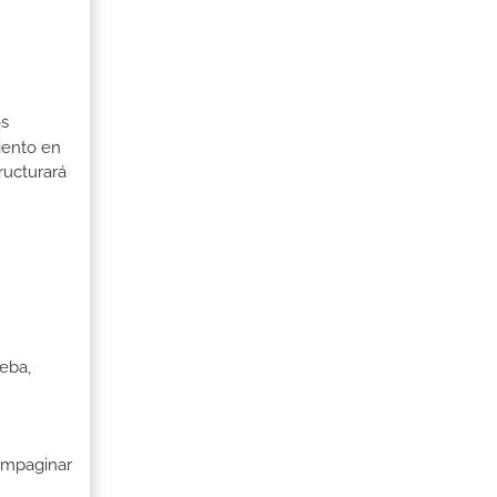
os
iento en
tructurará
ueba,
ompaginar