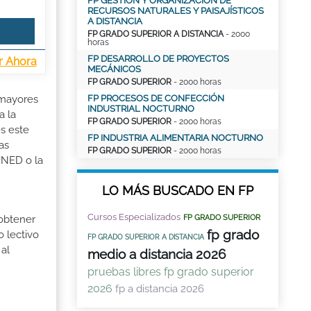
FP GESTIÓN Y ORGANIZACIÓN DE
RECURSOS NATURALES Y PAISAJÍSTICOS
A DISTANCIA
FP GRADO SUPERIOR A DISTANCIA
- 2000
horas
FP DESARROLLO DE PROYECTOS
r Ahora
MECÁNICOS
FP GRADO SUPERIOR
- 2000 horas
FP PROCESOS DE CONFECCIÓN
 mayores
INDUSTRIAL NOCTURNO
a la
FP GRADO SUPERIOR
- 2000 horas
s este
FP INDUSTRIA ALIMENTARIA NOCTURNO
as
FP GRADO SUPERIOR
- 2000 horas
UNED o la
LO MÁS BUSCADO EN FP
Cursos Especializados
FP GRADO SUPERIOR
 obtener
fp grado
o lectivo
FP GRADO SUPERIOR A DISTANCIA
al
medio a distancia 2026
pruebas libres fp grado superior
2026
fp a distancia 2026