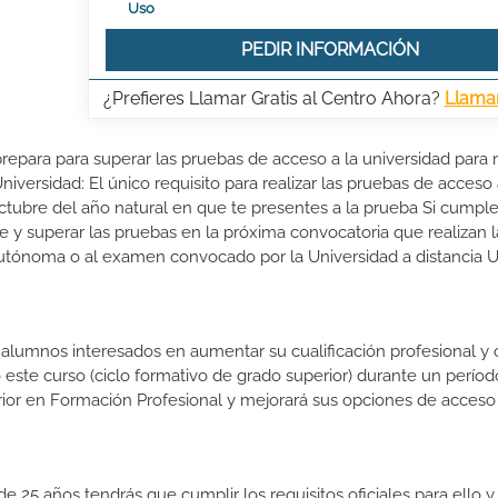
Uso
PEDIR INFORMACIÓN
¿Prefieres Llamar Gratis al Centro Ahora?
Llama
prepara para superar las pruebas de acceso a la universidad para
iversidad: El único requisito para realizar las pruebas de acceso 
ctubre del año natural en que te presentes a la prueba Si cumple
e y superar las pruebas en la próxima convocatoria que realizan l
autónoma o al examen convocado por la Universidad a distancia 
s alumnos interesados en aumentar su cualificación profesional y
o este curso (ciclo formativo de grado superior) durante un períod
rior en Formación Profesional y mejorará sus opciones de acceso 
e 25 años tendrás que cumplir los requisitos oficiales para ello y