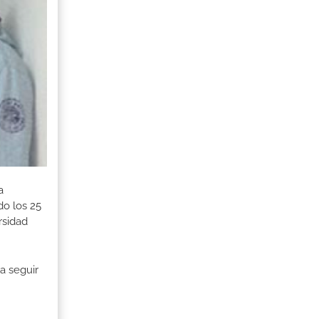
a
o los 25
rsidad
a seguir