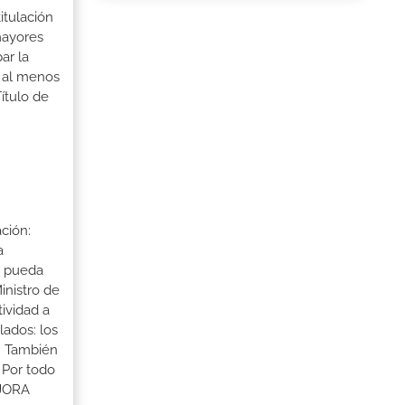
itulación
mayores
ar la
r al menos
ítulo de
ción:
a
a pueda
inistro de
tividad a
lados: los
s. También
 Por todo
EJORA