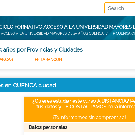
CICLO FORMATIVO ACCESO A LA UNIVERSIDAD MAYORES 
ACCESO A LA UNIVERSIDAD MAYORES DE 25 AÑOS CUENCA
FP CUENCA C
 años por Provincias y Ciudades
LANCAR
FP TARANCON
ños en CUENCA ciudad
¿Quieres estudiar este curso A DISTANCIA? Re
tus datos y TE CONTACTAMOS para informa
¡Te informamos sin compromiso!
Datos personales