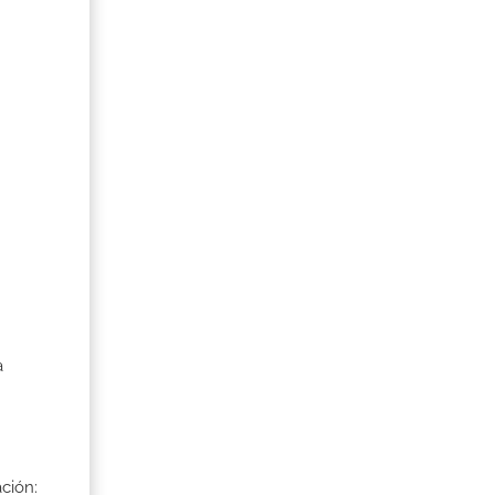
a
ción: