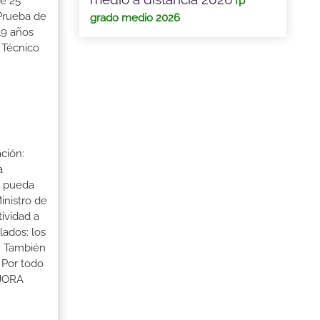
fp
de 25
 Prueba de
grado medio 2026
19 años
 Técnico
ción:
a
a pueda
inistro de
tividad a
lados: los
s. También
 Por todo
EJORA