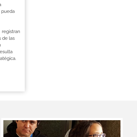
a
a pueda
 registran
 de las
n
esulta
atégica.