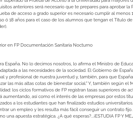
er superado la Prueba de Acceso a la Universidad para mayores 
isitos anteriores será necesario que te prepares para aprobar la
rueba de acceso a grado superior es necesario cumplir al menos 
so ó 18 años para el caso de los alumnos que tengan el Título de
er).
erior en FP Documentación Sanitaria Nocturno
a España. No lo decimos nosotros, lo afirma el Ministro de Educa
 adaptada a las necesidades de la sociedad. El Gobierno de Españ
nal y profesional de nuestra juventud y, también, para que Españ
r las más altas cotas de bienestar social." Y, también según el M
dad: los ciclos formativos de FP registran tasas superiores de ac
 aumentando, así como el interés de las empresas por estos titu
izados a los estudiantes que han finalizado estudios universitario
ar un empleo y les resulta más fácil conseguir un contrato fijo.
como una apuesta estratégica. ¿A qué esperas?...¡ESTUDIA FP Y M