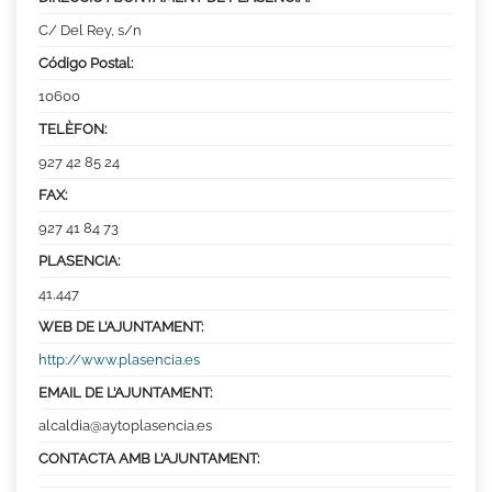
C/ Del Rey, s/n
Código Postal:
10600
TELÈFON:
927 42 85 24
FAX:
927 41 84 73
PLASENCIA:
41,447
WEB DE L’AJUNTAMENT:
http://www.plasencia.es
EMAIL DE L’AJUNTAMENT:
alcaldia@aytoplasencia.es
CONTACTA AMB L’AJUNTAMENT: