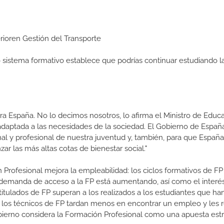
erioren Gestión del Transporte
ro sistema formativo establece que podrías continuar estudiando l
a España. No lo decimos nosotros, lo afirma el Ministro de Educa
 adaptada a las necesidades de la sociedad. El Gobierno de Españ
nal y profesional de nuestra juventud y, también, para que Españ
r las más altas cotas de bienestar social."
 Profesional mejora la empleabilidad: los ciclos formativos de FP
a demanda de acceso a la FP está aumentando, así como el interés
 titulados de FP superan a los realizados a los estudiantes que ha
e los técnicos de FP tardan menos en encontrar un empleo y les r
Gobierno considera la Formación Profesional como una apuesta estr