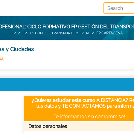
FESIONAL: CICLO FORMATIVO FP GESTIÓN DEL TRANSP
FP
FP GESTIÓN DEL TRANSPORTE MURCIA
FP CARTAGENA
ias y Ciudades
RA
¿Quieres estudiar este curso A DISTANCIA? Re
tus datos y TE CONTACTAMOS para informa
¡Te informamos sin compromiso!
Datos personales