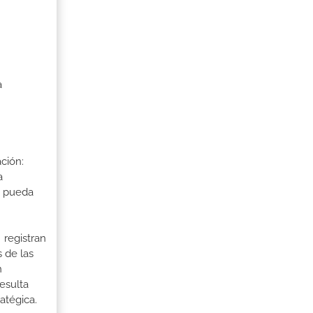
a
ción:
a
a pueda
 registran
 de las
n
esulta
atégica.