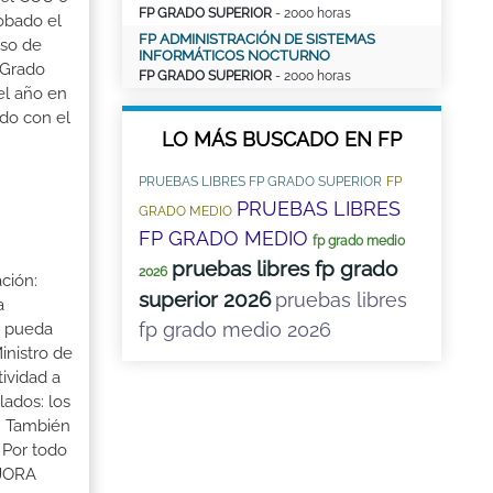
FP GRADO SUPERIOR
- 2000 horas
robado el
FP ADMINISTRACIÓN DE SISTEMAS
aso de
INFORMÁTICOS NOCTURNO
 Grado
FP GRADO SUPERIOR
- 2000 horas
el año en
ado con el
LO MÁS BUSCADO EN FP
PRUEBAS LIBRES FP GRADO SUPERIOR
FP
PRUEBAS LIBRES
GRADO MEDIO
FP GRADO MEDIO
fp grado medio
pruebas libres fp grado
2026
ción:
superior 2026
pruebas libres
a
fp grado medio 2026
a pueda
inistro de
tividad a
lados: los
s. También
 Por todo
EJORA