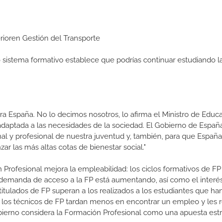
erioren Gestión del Transporte
ro sistema formativo establece que podrías continuar estudiando l
a España. No lo decimos nosotros, lo afirma el Ministro de Educa
 adaptada a las necesidades de la sociedad. El Gobierno de Españ
nal y profesional de nuestra juventud y, también, para que Españ
r las más altas cotas de bienestar social."
 Profesional mejora la empleabilidad: los ciclos formativos de FP
a demanda de acceso a la FP está aumentando, así como el interés
 titulados de FP superan a los realizados a los estudiantes que ha
e los técnicos de FP tardan menos en encontrar un empleo y les r
Gobierno considera la Formación Profesional como una apuesta estr