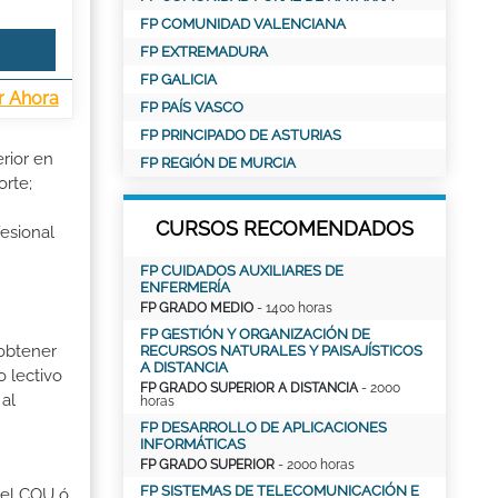
FP COMUNIDAD VALENCIANA
FP EXTREMADURA
FP GALICIA
r Ahora
FP PAÍS VASCO
FP PRINCIPADO DE ASTURIAS
rior en
FP REGIÓN DE MURCIA
orte;
CURSOS RECOMENDADOS
esional
FP CUIDADOS AUXILIARES DE
ENFERMERÍA
FP GRADO MEDIO
- 1400 horas
FP GESTIÓN Y ORGANIZACIÓN DE
 obtener
RECURSOS NATURALES Y PAISAJÍSTICOS
A DISTANCIA
o lectivo
FP GRADO SUPERIOR A DISTANCIA
- 2000
al
horas
FP DESARROLLO DE APLICACIONES
INFORMÁTICAS
FP GRADO SUPERIOR
- 2000 horas
FP SISTEMAS DE TELECOMUNICACIÓN E
r el COU ó