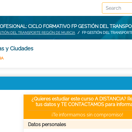
OFESIONAL: CICLO FORMATIVO FP GESTIÓN DEL TRANSPO
STIÓN DEL TRANSPORTE REGIÓN DE MURCIA
FP GESTIÓN DEL TRANSPORT
ias y Ciudades
RA
¿Quieres estudiar este curso A DISTANCIA? Re
tus datos y TE CONTACTAMOS para informa
¡Te informamos sin compromiso!
Datos personales