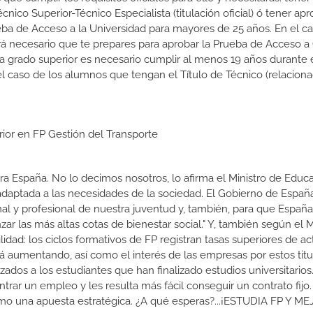
Técnico Superior-Técnico Especialista (titulación oficial) ó tener ap
ba de Acceso a la Universidad para mayores de 25 años. En el c
rá necesario que te prepares para aprobar la Prueba de Acceso a
 a grado superior es necesario cumplir al menos 19 años durante 
l caso de los alumnos que tengan el Título de Técnico (relacion
rior en FP Gestión del Transporte
a España. No lo decimos nosotros, lo afirma el Ministro de Educa
 adaptada a las necesidades de la sociedad. El Gobierno de Españ
nal y profesional de nuestra juventud y, también, para que Españ
r las más altas cotas de bienestar social." Y, también según el M
dad: los ciclos formativos de FP registran tasas superiores de ac
 aumentando, así como el interés de las empresas por estos titu
izados a los estudiantes que han finalizado estudios universitario
ar un empleo y les resulta más fácil conseguir un contrato fijo.
como una apuesta estratégica. ¿A qué esperas?...¡ESTUDIA FP Y M