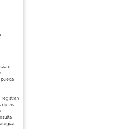
a
ción:
a
a pueda
 registran
 de las
n
esulta
atégica.