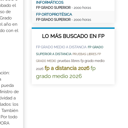
INFORMÁTICOS
robado el
FP GRADO SUPERIOR
- 2000 horas
aso de
FP ORTOPROTÉSICA
 Grado
FP GRADO SUPERIOR
- 2000 horas
el año en
ado con el
LO MÁS BUSCADO EN FP
FP GRADO MEDIO A DISTANCIA
FP GRADO
SUPERIOR A DISTANCIA
PRUEBAS LIBRES FP
pruebas libres fp grado medio
GRADO MEDIO
fp
fp a distancia 2026
2026
ción:
grado medio 2026
a
a pueda
inistro de
tividad a
lados: los
s. También
 Por todo
EJORA