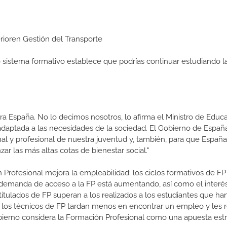
erioren Gestión del Transporte
ro sistema formativo establece que podrías continuar estudiando l
a España. No lo decimos nosotros, lo afirma el Ministro de Educa
 adaptada a las necesidades de la sociedad. El Gobierno de Españ
nal y profesional de nuestra juventud y, también, para que Españ
r las más altas cotas de bienestar social."
 Profesional mejora la empleabilidad: los ciclos formativos de FP
a demanda de acceso a la FP está aumentando, así como el interés
 titulados de FP superan a los realizados a los estudiantes que ha
e los técnicos de FP tardan menos en encontrar un empleo y les r
Gobierno considera la Formación Profesional como una apuesta estr