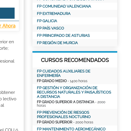
FP COMUNIDAD VALENCIANA
FP EXTREMADURA
FP GALICIA
r Ahora
FP PAÍS VASCO
FP PRINCIPADO DE ASTURIAS
rior en
FP REGIÓN DE MURCIA
orte;
CURSOS RECOMENDADOS
esional
FP CUIDADOS AUXILIARES DE
ENFERMERÍA
FP GRADO MEDIO
- 1400 horas
FP GESTIÓN Y ORGANIZACIÓN DE
 obtener
RECURSOS NATURALES Y PAISAJÍSTICOS
A DISTANCIA
o lectivo
FP GRADO SUPERIOR A DISTANCIA
- 2000
al
horas
FP PREVENCIÓN DE RIESGOS
PROFESIONALES NOCTURNO
FP GRADO SUPERIOR
- 2000 horas
FP MANTENIMIENTO AEROMECÁNICO
r el COU ó