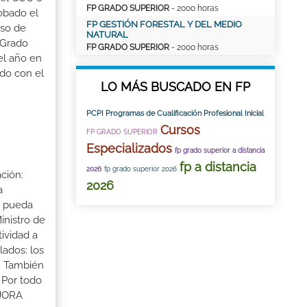
FP GRADO SUPERIOR
- 2000 horas
robado el
FP GESTIÓN FORESTAL Y DEL MEDIO
aso de
NATURAL
 Grado
FP GRADO SUPERIOR
- 2000 horas
el año en
ado con el
LO MÁS BUSCADO EN FP
PCPI Programas de Cualificación Profesional Inicial
Cursos
FP GRADO SUPERIOR
Especializados
fp grado superior a distancia
fp a distancia
2026
fp grado superior 2026
ción:
2026
a
a pueda
inistro de
tividad a
lados: los
s. También
 Por todo
EJORA