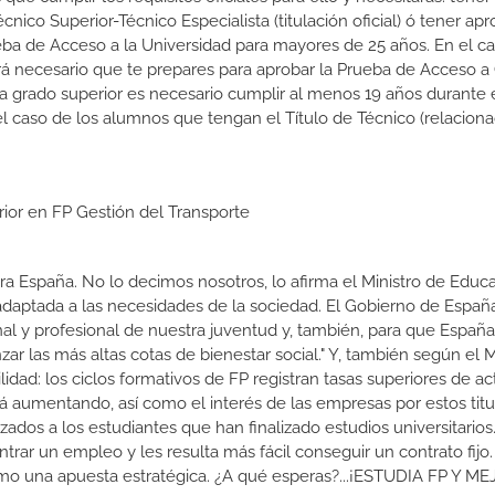
Técnico Superior-Técnico Especialista (titulación oficial) ó tener ap
ba de Acceso a la Universidad para mayores de 25 años. En el c
rá necesario que te prepares para aprobar la Prueba de Acceso a
 a grado superior es necesario cumplir al menos 19 años durante 
l caso de los alumnos que tengan el Título de Técnico (relacion
rior en FP Gestión del Transporte
a España. No lo decimos nosotros, lo afirma el Ministro de Educa
 adaptada a las necesidades de la sociedad. El Gobierno de Españ
nal y profesional de nuestra juventud y, también, para que Españ
r las más altas cotas de bienestar social." Y, también según el M
dad: los ciclos formativos de FP registran tasas superiores de ac
 aumentando, así como el interés de las empresas por estos titu
izados a los estudiantes que han finalizado estudios universitario
ar un empleo y les resulta más fácil conseguir un contrato fijo.
como una apuesta estratégica. ¿A qué esperas?...¡ESTUDIA FP Y M