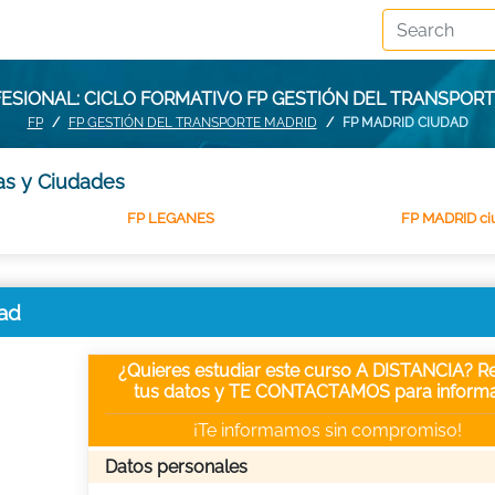
ESIONAL: CICLO FORMATIVO FP GESTIÓN DEL TRANSPORT
FP
FP GESTIÓN DEL TRANSPORTE MADRID
FP MADRID CIUDAD
ias y Ciudades
FP LEGANES
FP MADRID ci
dad
¿Quieres estudiar este curso A DISTANCIA? Re
tus datos y TE CONTACTAMOS para informa
¡Te informamos sin compromiso!
Datos personales