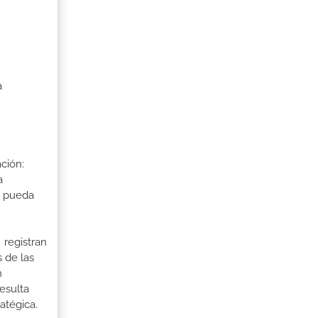
a
ción:
a
a pueda
 registran
 de las
n
esulta
atégica.