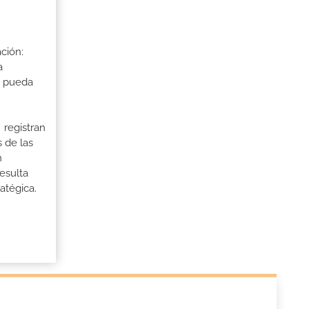
ción:
a
a pueda
 registran
 de las
n
esulta
atégica.