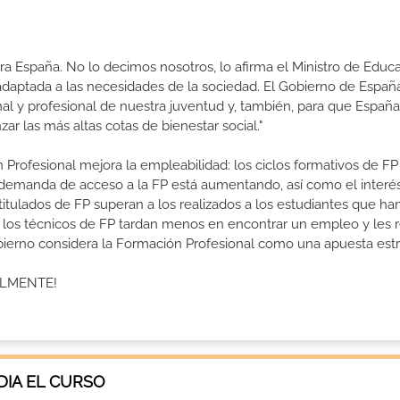
a España. No lo decimos nosotros, lo afirma el Ministro de Educa
 adaptada a las necesidades de la sociedad. El Gobierno de Españ
nal y profesional de nuestra juventud y, también, para que Españ
r las más altas cotas de bienestar social."
 Profesional mejora la empleabilidad: los ciclos formativos de FP
a demanda de acceso a la FP está aumentando, así como el interés
 titulados de FP superan a los realizados a los estudiantes que ha
e los técnicos de FP tardan menos en encontrar un empleo y les r
Gobierno considera la Formación Profesional como una apuesta estr
ALMENTE!
IA EL CURSO