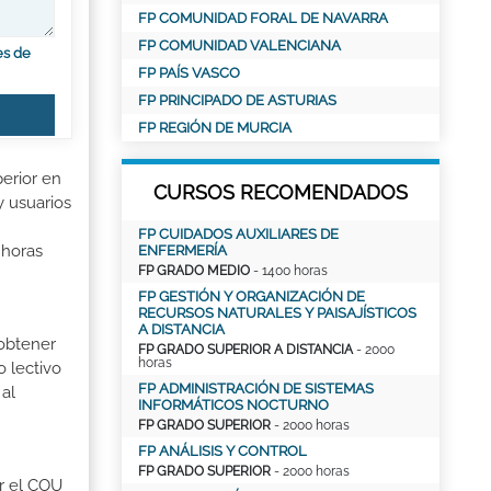
FP COMUNIDAD FORAL DE NAVARRA
FP COMUNIDAD VALENCIANA
es de
FP PAÍS VASCO
FP PRINCIPADO DE ASTURIAS
FP REGIÓN DE MURCIA
perior en
CURSOS RECOMENDADOS
y usuarios
FP CUIDADOS AUXILIARES DE
 horas
ENFERMERÍA
FP GRADO MEDIO
- 1400 horas
FP GESTIÓN Y ORGANIZACIÓN DE
RECURSOS NATURALES Y PAISAJÍSTICOS
A DISTANCIA
 obtener
FP GRADO SUPERIOR A DISTANCIA
- 2000
horas
o lectivo
FP ADMINISTRACIÓN DE SISTEMAS
al
INFORMÁTICOS NOCTURNO
FP GRADO SUPERIOR
- 2000 horas
FP ANÁLISIS Y CONTROL
FP GRADO SUPERIOR
- 2000 horas
er el COU