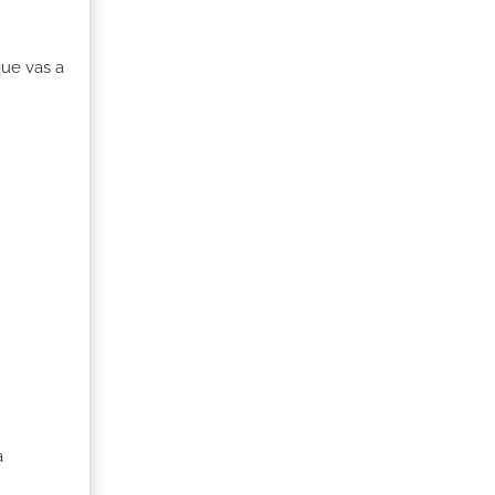
que vas a
a