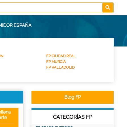
MIDOR ESPAÑA
ON
FP CIUDAD REAL
FP MURCIA
FP VALLADOLID
Blog FP
llena
CATEGORÍAS FP
rte