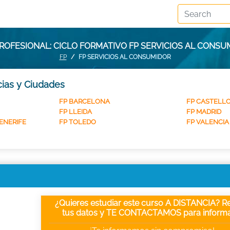
ROFESIONAL: CICLO FORMATIVO FP SERVICIOS AL CONSU
FP
FP SERVICIOS AL CONSUMIDOR
cias y Ciudades
FP BARCELONA
FP CASTELL
FP LLEIDA
FP MADRID
ENERIFE
FP TOLEDO
FP VALENCIA
¿Quieres estudiar este curso A DISTANCIA? Re
tus datos y TE CONTACTAMOS para informa