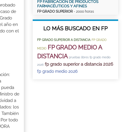
FP FABRICACIÓN DE PRODUCTOS
aprobado
FARMACÉUTICOS Y AFINES
 caso de
FP GRADO SUPERIOR
- 2000 horas
 Grado
el año en
LO MÁS BUSCADO EN FP
ado con el
FP GRADO SUPERIOR A DISTANCIA
FP GRADO
FP GRADO MEDIO A
MEDIO
DISTANCIA
pruebas libres fp grado medio
fp grado superior a distancia 2026
2026
fp grado medio 2026
ción:
a
a pueda
inistro de
tividad a
lados: los
s. También
 Por todo
EJORA