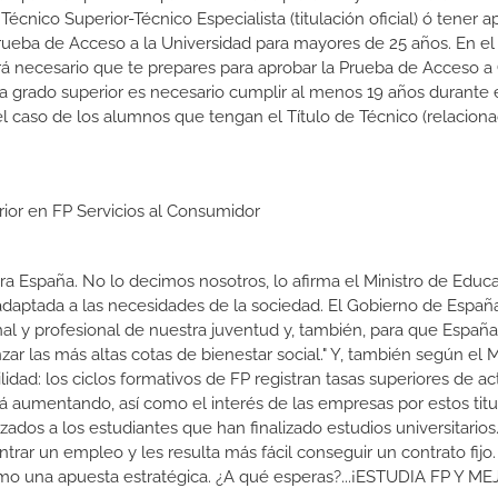
r Técnico Superior-Técnico Especialista (titulación oficial) ó tener 
rueba de Acceso a la Universidad para mayores de 25 años. En el
rá necesario que te prepares para aprobar la Prueba de Acceso a
 a grado superior es necesario cumplir al menos 19 años durante 
l caso de los alumnos que tengan el Título de Técnico (relacion
rior en FP Servicios al Consumidor
a España. No lo decimos nosotros, lo afirma el Ministro de Educa
 adaptada a las necesidades de la sociedad. El Gobierno de Españ
nal y profesional de nuestra juventud y, también, para que Españ
r las más altas cotas de bienestar social." Y, también según el M
dad: los ciclos formativos de FP registran tasas superiores de ac
 aumentando, así como el interés de las empresas por estos titu
izados a los estudiantes que han finalizado estudios universitario
ar un empleo y les resulta más fácil conseguir un contrato fijo.
como una apuesta estratégica. ¿A qué esperas?...¡ESTUDIA FP Y M