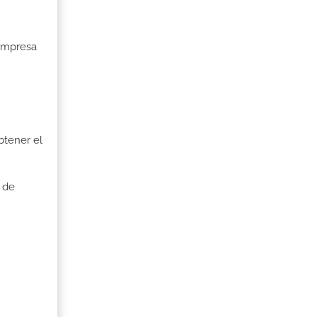
 Empresa
btener el
 de