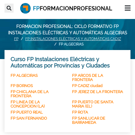
FORMACION PROFESIONAL: CICLO FORMATIVO FP
INSTALACIONES ELÉCTRICAS Y AUTOMÁTICAS ALGECIRAS
FP
FP INSTALACIONES ELÉCTRICAS Y AUTOMÁTICAS CADIZ
FP ALGECIRAS
Curso FP Instalaciones Eléctricas y
Automáticas por Provincias y Ciudades
FP ALGECIRAS
FP ARCOS DE LA
FRONTERA
FP BORNOS
FP CADIZ ciudad
FP CHICLANA DE LA
FP JEREZ DE LA FRONTERA
FRONTERA
FP LINEA DE LA
FP PUERTO DE SANTA
CONCEPCION (LA)
MARIA (EL)
FP PUERTO REAL
FP ROTA
FP SAN FERNANDO
FP SANLUCAR DE
BARRAMEDA