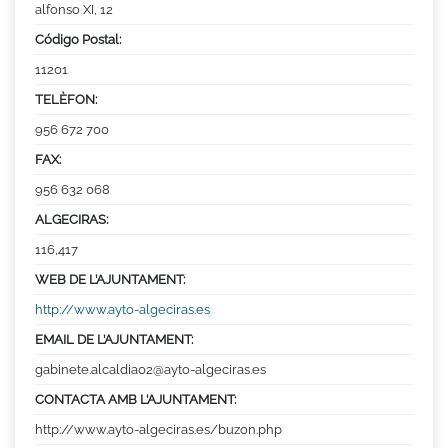
alfonso XI, 12
Código Postal:
11201
TELÈFON:
956 672 700
FAX:
956 632 068
ALGECIRAS:
116,417
WEB DE L’AJUNTAMENT:
http://www.ayto-algeciras.es
EMAIL DE L’AJUNTAMENT:
gabinete.alcaldia02@ayto-algeciras.es
CONTACTA AMB L’AJUNTAMENT:
http://www.ayto-algeciras.es/buzon.php