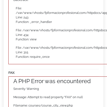
File:
/var/www/vhosts/fpformacionprofesional.com/httpdocs/appl
Line: 243
Function: _error_handler
File: /var/www/vhosts/fpformacionprofesional.com/httpdocs
Line: 434
Function: view
File: /var/www/vhosts/fpformacionprofesional.com/httpdoc
Line: 315
Function: require_once
FAX:
A PHP Error was encountered
Severity: Warning
Message: Attempt to read property "FAX" on null
Filename: courses/course_city_view.php