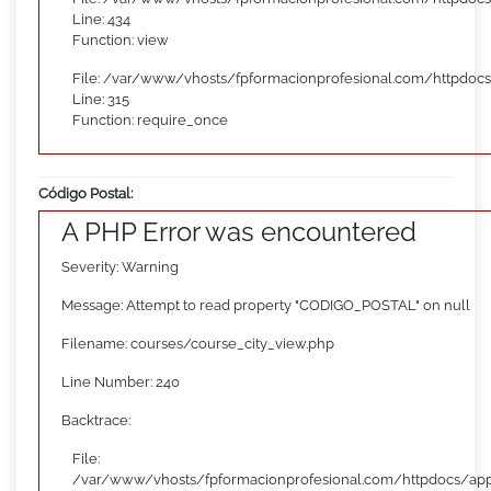
Line: 434
Function: view
File: /var/www/vhosts/fpformacionprofesional.com/httpdoc
Line: 315
Function: require_once
Código Postal:
A PHP Error was encountered
Severity: Warning
Message: Attempt to read property "CODIGO_POSTAL" on null
Filename: courses/course_city_view.php
Line Number: 240
Backtrace:
File:
/var/www/vhosts/fpformacionprofesional.com/httpdocs/appl