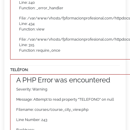
Line: 240
Function: _error_handler
File: /var/www/vhosts/fpformacionprofesional.com/httpdocs
Line: 434
Function: view
File: /var/www/vhosts/fpformacionprofesional.com/httpdoc
Line: 315
Function: require_once
TELÈFON:
A PHP Error was encountered
Severity: Warning
Message: Attempt to read property "TELEFONO" on null
Filename: courses/course_city_view.php
Line Number: 243
Backtrace: