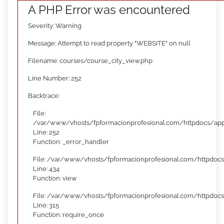
A PHP Error was encountered
Severity: Warning
Message: Attempt to read property "WEBSITE" on null
Filename: courses/course_city_view.php
Line Number: 252
Backtrace:
File:
/var/www/vhosts/fpformacionprofesional.com/httpdocs/appl
Line: 252
Function: _error_handler
File: /var/www/vhosts/fpformacionprofesional.com/httpdocs
Line: 434
Function: view
File: /var/www/vhosts/fpformacionprofesional.com/httpdoc
Line: 315
Function: require_once