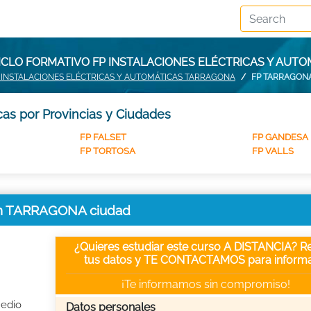
ICLO FORMATIVO FP INSTALACIONES ELÉCTRICAS Y AUT
 INSTALACIONES ELÉCTRICAS Y AUTOMÁTICAS TARRAGONA
FP TARRAGON
cas por Provincias y Ciudades
FP FALSET
FP GANDESA
FP TORTOSA
FP VALLS
s en TARRAGONA ciudad
¿Quieres estudiar este curso A DISTANCIA? Re
tus datos y TE CONTACTAMOS para informa
¡Te informamos sin compromiso!
Medio
Datos personales