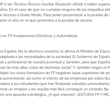
 ser Técnico-Técnico Auxiliar (titulación oficial) ó haber supera
ños. En el caso de que no cumplas ninguno de los requisitos ant
de Acceso a Grado Medio. Para poder presentarse a la prueba de
ante el año en el que presentes a la prueba de acceso.
o en FP Instalaciones Eléctricas y Automáticas
a España. No lo decimos nosotros, lo afirma el Ministro de Educa
 adaptada a las necesidades de la sociedad. El Gobierno de Españ
nal y profesional de nuestra juventud y, también, para que Españ
r las más altas cotas de bienestar social." Y, también según el M
dad: los ciclos formativos de FP registran tasas superiores de ac
 aumentando, así como el interés de las empresas por estos titu
izados a los estudiantes que han finalizado estudios universitario
ar un empleo y les resulta más fácil conseguir un contrato fijo.
como una apuesta estratégica. ¿A qué esperas?...¡ESTUDIA FP Y M