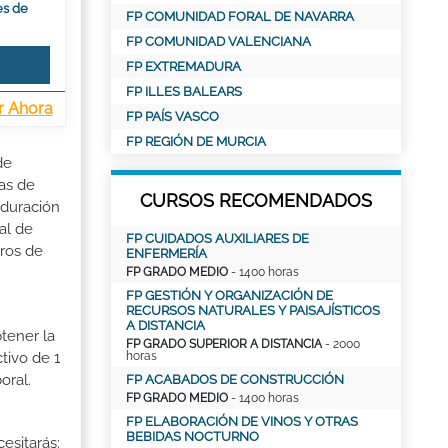
es de
FP COMUNIDAD FORAL DE NAVARRA
FP COMUNIDAD VALENCIANA
FP EXTREMADURA
FP ILLES BALEARS
r Ahora
FP PAÍS VASCO
FP REGIÓN DE MURCIA
de
as de
CURSOS RECOMENDADOS
 duración
al de
FP CUIDADOS AUXILIARES DE
tros de
ENFERMERÍA
FP GRADO MEDIO
- 1400 horas
FP GESTIÓN Y ORGANIZACIÓN DE
RECURSOS NATURALES Y PAISAJÍSTICOS
A DISTANCIA
tener la
FP GRADO SUPERIOR A DISTANCIA
- 2000
horas
tivo de 1
oral.
FP ACABADOS DE CONSTRUCCIÓN
FP GRADO MEDIO
- 1400 horas
FP ELABORACIÓN DE VINOS Y OTRAS
BEBIDAS NOCTURNO
esitarás: