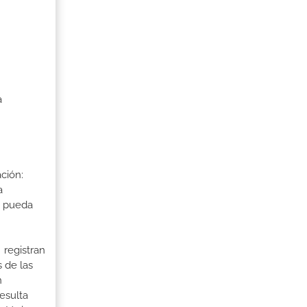
a
ción:
a
a pueda
 registran
 de las
n
esulta