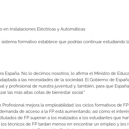
io en Instalaciones Eléctricas y Automáticas
ro sistema formativo establece que podrías continuar estudiando l
a España. No lo decimos nosotros, lo afirma el Ministro de Educa
 adaptada a las necesidades de la sociedad. El Gobierno de Españ
nal y profesional de nuestra juventud y, también, para que Españ
r las más altas cotas de bienestar social."
 Profesional mejora la empleabilidad: los ciclos formativos de FP
a demanda de acceso a la FP está aumentando, así como el interés
 titulados de FP superan a los realizados a los estudiantes que ha
e los técnicos de FP tardan menos en encontrar un empleo y les r