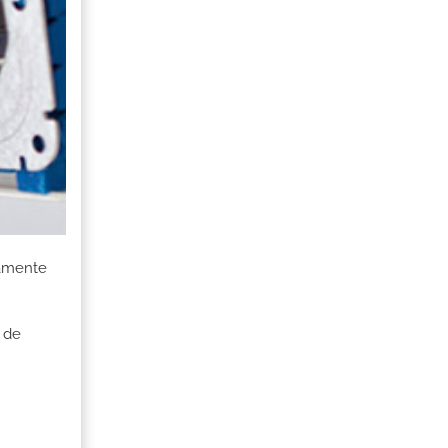
damente
 de