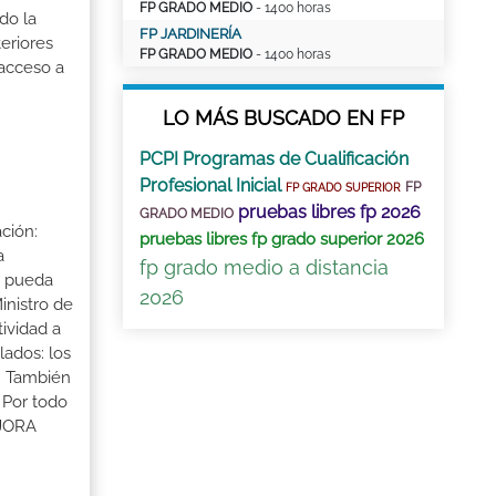
FP GRADO MEDIO
- 1400 horas
do la
FP JARDINERÍA
eriores
FP GRADO MEDIO
- 1400 horas
 acceso a
LO MÁS BUSCADO EN FP
PCPI Programas de Cualificación
Profesional Inicial
FP
FP GRADO SUPERIOR
pruebas libres fp 2026
GRADO MEDIO
ción:
pruebas libres fp grado superior 2026
a
fp grado medio a distancia
a pueda
2026
inistro de
tividad a
lados: los
s. También
 Por todo
EJORA