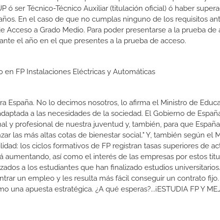
 ser Técnico-Técnico Auxiliar (titulación oficial) ó haber supera
ños. En el caso de que no cumplas ninguno de los requisitos ant
de Acceso a Grado Medio. Para poder presentarse a la prueba de
ante el año en el que presentes a la prueba de acceso.
o en FP Instalaciones Eléctricas y Automáticas
a España. No lo decimos nosotros, lo afirma el Ministro de Educa
 adaptada a las necesidades de la sociedad. El Gobierno de Españ
nal y profesional de nuestra juventud y, también, para que Españ
r las más altas cotas de bienestar social." Y, también según el M
dad: los ciclos formativos de FP registran tasas superiores de ac
 aumentando, así como el interés de las empresas por estos titu
izados a los estudiantes que han finalizado estudios universitario
ar un empleo y les resulta más fácil conseguir un contrato fijo.
como una apuesta estratégica. ¿A qué esperas?...¡ESTUDIA FP Y M