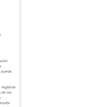
a
ción:
a
a pueda
 registran
 de las
n
esulta