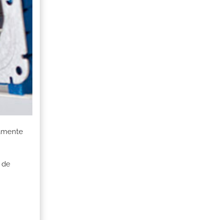
damente
 de