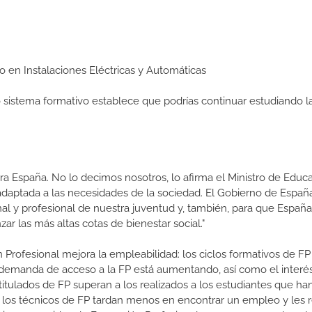
io en Instalaciones Eléctricas y Automáticas
ro sistema formativo establece que podrías continuar estudiando l
a España. No lo decimos nosotros, lo afirma el Ministro de Educa
 adaptada a las necesidades de la sociedad. El Gobierno de Españ
nal y profesional de nuestra juventud y, también, para que Españ
r las más altas cotas de bienestar social."
 Profesional mejora la empleabilidad: los ciclos formativos de FP
a demanda de acceso a la FP está aumentando, así como el interés
 titulados de FP superan a los realizados a los estudiantes que ha
e los técnicos de FP tardan menos en encontrar un empleo y les r