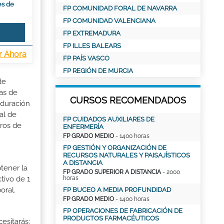
es de
FP COMUNIDAD FORAL DE NAVARRA
FP COMUNIDAD VALENCIANA
FP EXTREMADURA
FP ILLES BALEARS
r Ahora
FP PAÍS VASCO
FP REGIÓN DE MURCIA
de
as de
CURSOS RECOMENDADOS
 duración
al de
FP CUIDADOS AUXILIARES DE
tros de
ENFERMERÍA
FP GRADO MEDIO
- 1400 horas
FP GESTIÓN Y ORGANIZACIÓN DE
RECURSOS NATURALES Y PAISAJÍSTICOS
A DISTANCIA
tener la
FP GRADO SUPERIOR A DISTANCIA
- 2000
horas
tivo de 1
oral.
FP BUCEO A MEDIA PROFUNDIDAD
FP GRADO MEDIO
- 1400 horas
FP OPERACIONES DE FABRICACIÓN DE
PRODUCTOS FARMACÉUTICOS
esitarás: