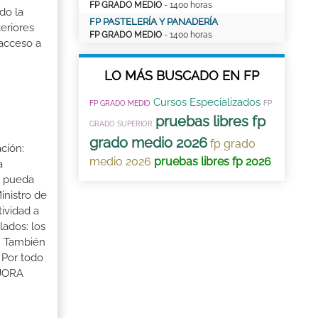
FP GRADO MEDIO
- 1400 horas
do la
FP PASTELERÍA Y PANADERÍA
eriores
FP GRADO MEDIO
- 1400 horas
 acceso a
LO MÁS BUSCADO EN FP
Cursos Especializados
FP GRADO MEDIO
FP
pruebas libres fp
GRADO SUPERIOR
grado medio 2026
fp grado
ción:
medio 2026
pruebas libres fp 2026
a
a pueda
inistro de
tividad a
lados: los
s. También
 Por todo
EJORA