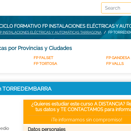
CICLO FORMATIVO FP INSTALACIONES ELÉCTRICAS Y A
P INSTALACIONES ELÉCTRICAS Y AUTOMÁTICAS TARRAGONA
FP TORREDE
cas por Provincias y Ciudades
FP FALSET
FP GANDESA
FP TORTOSA
FP VALLS
as en TORREDEMBARRA
¿Quieres estudiar este curso A DISTANCIA? Re
tus datos y TE CONTACTAMOS para informa
¡Te informamos sin compromiso!
Medio
Datos personales