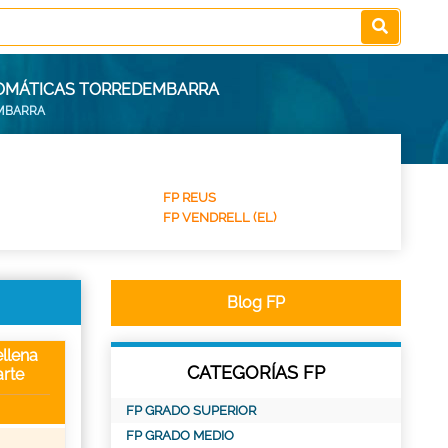
UTOMÁTICAS TORREDEMBARRA
MBARRA
FP REUS
FP VENDRELL (EL)
Blog FP
llena
CATEGORÍAS FP
rte
FP GRADO SUPERIOR
FP GRADO MEDIO