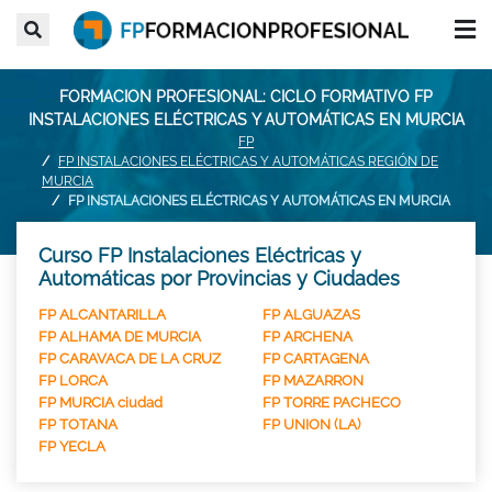
FORMACION PROFESIONAL: CICLO FORMATIVO FP
INSTALACIONES ELÉCTRICAS Y AUTOMÁTICAS EN MURCIA
FP
FP INSTALACIONES ELÉCTRICAS Y AUTOMÁTICAS REGIÓN DE
MURCIA
FP INSTALACIONES ELÉCTRICAS Y AUTOMÁTICAS EN MURCIA
Curso FP Instalaciones Eléctricas y
Automáticas por Provincias y Ciudades
FP ALCANTARILLA
FP ALGUAZAS
FP ALHAMA DE MURCIA
FP ARCHENA
FP CARAVACA DE LA CRUZ
FP CARTAGENA
FP LORCA
FP MAZARRON
FP MURCIA ciudad
FP TORRE PACHECO
FP TOTANA
FP UNION (LA)
FP YECLA