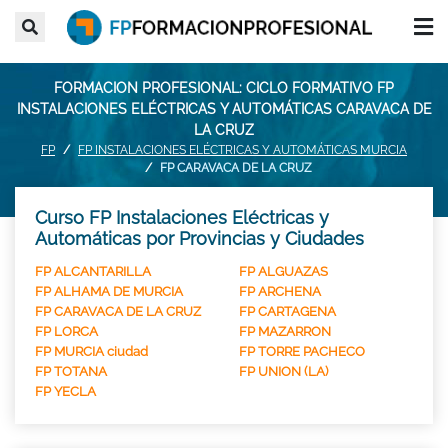
FORMACION PROFESIONAL: CICLO FORMATIVO FP
INSTALACIONES ELÉCTRICAS Y AUTOMÁTICAS CARAVACA DE
LA CRUZ
FP
FP INSTALACIONES ELÉCTRICAS Y AUTOMÁTICAS MURCIA
FP CARAVACA DE LA CRUZ
Curso FP Instalaciones Eléctricas y
Automáticas por Provincias y Ciudades
FP ALCANTARILLA
FP ALGUAZAS
FP ALHAMA DE MURCIA
FP ARCHENA
FP CARAVACA DE LA CRUZ
FP CARTAGENA
FP LORCA
FP MAZARRON
FP MURCIA ciudad
FP TORRE PACHECO
FP TOTANA
FP UNION (LA)
FP YECLA