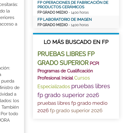
FP OPERACIONES DE FABRICACIÓN DE
esitarás:
PRODUCTOS CERÁMICOS
do la
FP GRADO MEDIO
- 1400 horas
eriores
FP LABORATORIO DE IMAGEN
 acceso a
FP GRADO MEDIO
- 1400 horas
LO MÁS BUSCADO EN FP
PRUEBAS LIBRES FP
GRADO SUPERIOR
PCPI
ción:
Programas de Cualificación
a
Cursos
Profesional Inicial
a pueda
pruebas libres
Especializados
inistro de
fp grado superior 2026
tividad a
lados: los
pruebas libres fp grado medio
s. También
2026
fp grado superior 2026
 Por todo
EJORA