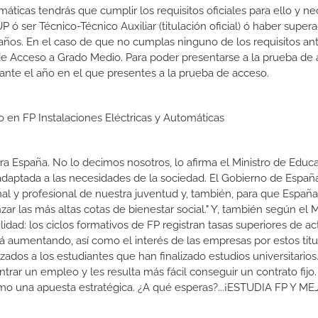
máticas tendrás que cumplir los requisitos oficiales para ello y nec
 ser Técnico-Técnico Auxiliar (titulación oficial) ó haber supera
ños. En el caso de que no cumplas ninguno de los requisitos ant
de Acceso a Grado Medio. Para poder presentarse a la prueba de
ante el año en el que presentes a la prueba de acceso.
o en FP Instalaciones Eléctricas y Automáticas
a España. No lo decimos nosotros, lo afirma el Ministro de Educa
 adaptada a las necesidades de la sociedad. El Gobierno de Españ
nal y profesional de nuestra juventud y, también, para que Españ
r las más altas cotas de bienestar social." Y, también según el M
dad: los ciclos formativos de FP registran tasas superiores de ac
 aumentando, así como el interés de las empresas por estos titu
izados a los estudiantes que han finalizado estudios universitario
ar un empleo y les resulta más fácil conseguir un contrato fijo.
como una apuesta estratégica. ¿A qué esperas?...¡ESTUDIA FP Y M