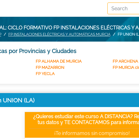
L: CICLO FORMATIVO FP INSTALACIONES ELÉCTRICAS Y A
P
FP INSTALACIONES ELÉCTRICAS Y AUTOMÁTICAS MURCIA
FP UNION (L
cas por Provincias y Ciudades
FP ALHAMA DE MURCIA
FP ARCHENA
FP MAZARRON
FP MURCIA ci
FP YECLA
en UNION (LA)
¿Quieres estudiar este curso A DISTANCIA? Re
tus datos y TE CONTACTAMOS para informa
¡Te informamos sin compromiso!