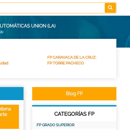
UTOMÁTICAS UNION (LA)
A)
FP CARAVACA DE LA CRUZ
udad
FP TORRE PACHECO
Blog FP
llena
CATEGORÍAS FP
rte
FP GRADO SUPERIOR