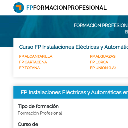
FORMACION PROFESIONA
F
Curso FP Instalaciones Eléctricas y Automáti
FP ALCANTARILLA
FP ALGUAZAS
FP CARTAGENA
FP LORCA
FP TOTANA
FP UNION (LA)
FP Instalaciones Eléctricas y Automáticas 
Tipo de formación
Formación Profesional
Curso de