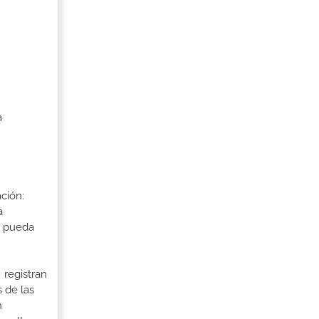
a
ción:
a
a pueda
 registran
 de las
n