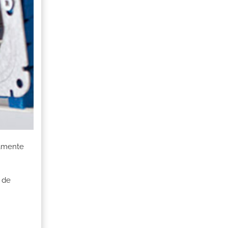
damente
 de