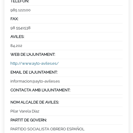
TELÈFON:
985 122100
FAX:
98 5541538
AVILES:
84,202
WEB DE L’AJUNTAMENT:
http://www.ayto-aviles.es/
EMAIL DE L’AJUNTAMENT:
informacion@ayto-aviles.es
CONTACTA AMB L’AJUNTAMENT:
NOM ALCALDE DE AVILES:
Pilar Varela Díaz
PARTIT DE GOVERN:
PARTIDO SOCIALISTA OBRERO ESPAÑOL