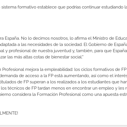
ro sistema formativo establece que podrías continuar estudiando l
a España. No lo decimos nosotros, lo afirma el Ministro de Educa
 adaptada a las necesidades de la sociedad. El Gobierno de Españ
nal y profesional de nuestra juventud y, también, para que Españ
ar las más altas cotas de bienestar social."
 Profesional mejora la empleabilidad: los ciclos formativos de FP
a demanda de acceso a la FP está aumentando, así como el interés
 titulados de FP superan a los realizados a los estudiantes que ha
e los técnicos de FP tardan menos en encontrar un empleo y les r
 Gobierno considera la Formación Profesional como una apuesta est
ALMENTE!