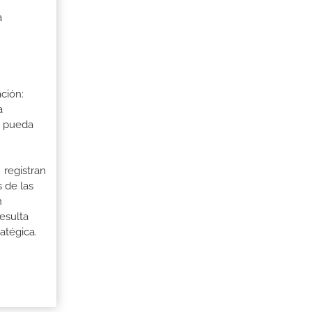
a
ción:
a
a pueda
 registran
 de las
n
esulta
ratégica.