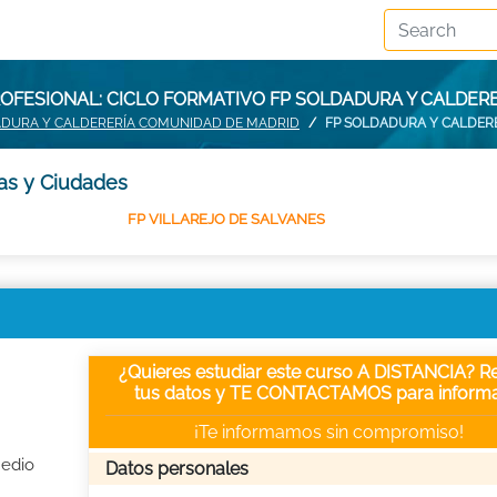
OFESIONAL: CICLO FORMATIVO FP SOLDADURA Y CALDERE
ADURA Y CALDERERÍA COMUNIDAD DE MADRID
FP SOLDADURA Y CALDER
ias y Ciudades
FP VILLAREJO DE SALVANES
¿Quieres estudiar este curso A DISTANCIA? Re
tus datos y TE CONTACTAMOS para informa
¡Te informamos sin compromiso!
Medio
Datos personales