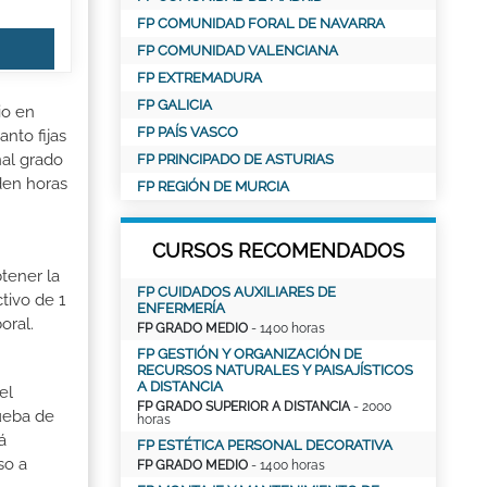
FP COMUNIDAD FORAL DE NAVARRA
FP COMUNIDAD VALENCIANA
FP EXTREMADURA
FP GALICIA
io en
FP PAÍS VASCO
nto fijas
nal grado
FP PRINCIPADO DE ASTURIAS
den horas
FP REGIÓN DE MURCIA
CURSOS RECOMENDADOS
tener la
FP CUIDADOS AUXILIARES DE
tivo de 1
ENFERMERÍA
oral.
FP GRADO MEDIO
- 1400 horas
FP GESTIÓN Y ORGANIZACIÓN DE
RECURSOS NATURALES Y PAISAJÍSTICOS
A DISTANCIA
el
FP GRADO SUPERIOR A DISTANCIA
- 2000
rueba de
horas
á
FP ESTÉTICA PERSONAL DECORATIVA
so a
FP GRADO MEDIO
- 1400 horas