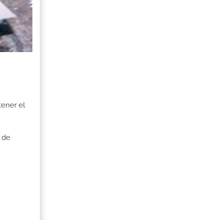
tener el
 de