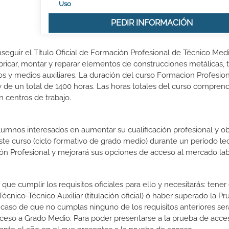
Uso
PEDIR INFORMACIÓN
nseguir el Título Oficial de Formación Profesional de Técnico Med
bricar, montar y reparar elementos de construcciones metálicas, ta
 y medios auxiliares. La duración del curso Formacion Profesio
 de un total de 1400 horas. Las horas totales del curso compren
n centros de trabajo.
lumnos interesados en aumentar su cualificación profesional y ob
este curso (ciclo formativo de grado medio) durante un período lec
ón Profesional y mejorará sus opciones de acceso al mercado lab
que cumplir los requisitos oficiales para ello y necesitarás: tener 
nico-Técnico Auxiliar (titulación oficial) ó haber superado la P
 caso de que no cumplas ninguno de los requisitos anteriores ser
cceso a Grado Medio. Para poder presentarse a la prueba de acce