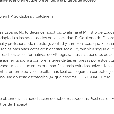
ante el año en el que presentes a la prueba de acceso.
o en FP Soldadura y Calderería
a España. No lo decimos nosotros, lo afirma el Ministro de Educa
 adaptada a las necesidades de la sociedad. El Gobierno de Españ
nal y profesional de nuestra juventud y, también, para que Españ
r las más altas cotas de bienestar social." Y, también según el M
dad: los ciclos formativos de FP registran tasas superiores de ac
 aumentando, así como el interés de las empresas por estos titu
izados a los estudiantes que han finalizado estudios universitario
ar un empleo y les resulta más fácil conseguir un contrato fijo.
como una apuesta estratégica. ¿A qué esperas?...¡ESTUDIA FP Y M
de obtener sin la acreditación de haber realizado las Prácticas en
os de Trabajo).