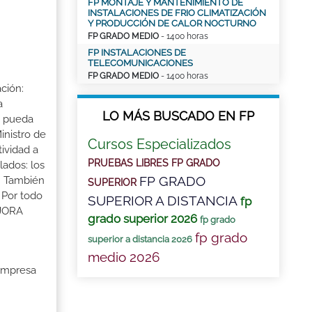
FP MONTAJE Y MANTENIMIENTO DE
INSTALACIONES DE FRIO CLIMATIZACIÓN
Y PRODUCCIÓN DE CALOR NOCTURNO
FP GRADO MEDIO
- 1400 horas
FP INSTALACIONES DE
TELECOMUNICACIONES
FP GRADO MEDIO
- 1400 horas
ción:
a
LO MÁS BUSCADO EN FP
a pueda
inistro de
Cursos Especializados
tividad a
PRUEBAS LIBRES FP GRADO
lados: los
FP GRADO
s. También
SUPERIOR
 Por todo
SUPERIOR A DISTANCIA
fp
EJORA
grado superior 2026
fp grado
fp grado
superior a distancia 2026
medio 2026
 Empresa