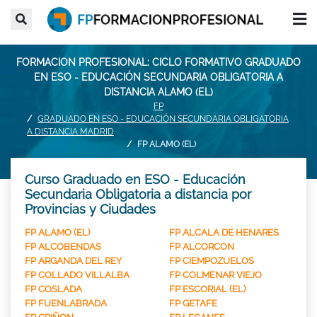
FORMACION PROFESIONAL: CICLO FORMATIVO GRADUADO
EN ESO - EDUCACIÓN SECUNDARIA OBLIGATORIA A
DISTANCIA ALAMO (EL)
FP
GRADUADO EN ESO - EDUCACIÓN SECUNDARIA OBLIGATORIA
A DISTANCIA MADRID
FP ALAMO (EL)
Curso Graduado en ESO - Educación
Secundaria Obligatoria a distancia por
Provincias y Ciudades
FP ALAMO (EL)
FP ALCALA DE HENARES
FP ALCOBENDAS
FP ALCORCON
FP ARGANDA DEL REY
FP CIEMPOZUELOS
FP COLLADO VILLALBA
FP COLMENAR VIEJO
FP COSLADA
FP ESCORIAL (EL)
FP FUENLABRADA
FP GETAFE