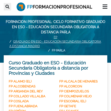
FORMACION PROFESIONAL: CICLO FORMATIVO GRADUADO
EN ESO - EDUCACIÓN SECUNDARIA OBLIGATORIA A
DISTANCIA PARLA
FP
GRADUADO EN ESO - EDUCACIÓN SECUNDARIA OBLIGATORIA
A DISTANCIA MADRID
FP PARLA
Curso Graduado en ESO - Educación
Secundaria Obligatoria a distancia por
Provincias y Ciudades
FP ALAMO (EL)
FP ALCALA DE HENARES
FP ALCOBENDAS
FP ALCORCON
FP ARGANDA DEL REY
FP CIEMPOZUELOS
FP COLLADO VILLALBA
FP COLMENAR VIEJO
FP COSLADA
FP ESCORIAL (EL)
FP FUENLABRADA
FP GETAFE