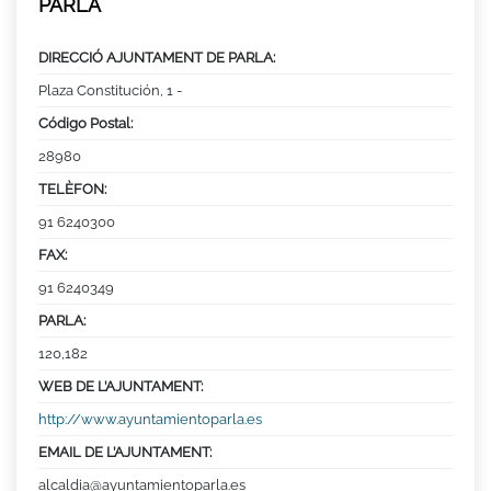
PARLA
DIRECCIÓ AJUNTAMENT DE PARLA:
Plaza Constitución, 1 -
Código Postal:
28980
TELÈFON:
91 6240300
FAX:
91 6240349
PARLA:
120,182
WEB DE L’AJUNTAMENT:
http://www.ayuntamientoparla.es
EMAIL DE L’AJUNTAMENT:
alcaldia@ayuntamientoparla.es