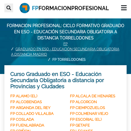
FORMACION PROFESIONAL: CICLO FORMATIVO GRADUADO
EN ESO - EDUCACIÓN SECUNDARIA OBLIGATORIA A
DISTANCIA TORRELODONES
FP
GRADUADO EN ESO - EDUCACIÓN SECUNDARIA OBLIGATORIA
A DISTANCIA MADRID
FP TORRELODONES
Curso Graduado en ESO - Educación
Secundaria Obligatoria a distancia por
Provincias y Ciudades
FP ALAMO (EL)
FP ALCALA DE HENARES
FP ALCOBENDAS
FP ALCORCON
FP ARGANDA DEL REY
FP CIEMPOZUELOS
FP COLLADO VILLALBA
FP COLMENAR VIEJO
FP COSLADA
FP ESCORIAL (EL)
FP FUENLABRADA
FP GETAFE