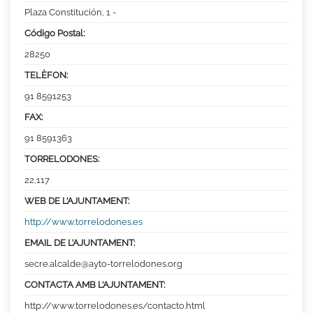
Plaza Constitución, 1 -
Código Postal:
28250
TELÈFON:
91 8591253
FAX:
91 8591363
TORRELODONES:
22,117
WEB DE L’AJUNTAMENT:
http://www.torrelodones.es
EMAIL DE L’AJUNTAMENT:
secre.alcalde@ayto-torrelodones.org
CONTACTA AMB L’AJUNTAMENT:
http://www.torrelodones.es/contacto.html