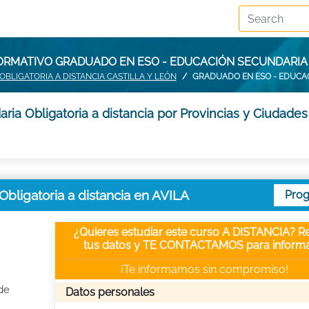
ORMATIVO GRADUADO EN ESO - EDUCACIÓN SECUNDARIA O
BLIGATORIA A DISTANCIA CASTILLA Y LEÓN
GRADUADO EN ESO - EDUCAC
a Obligatoria a distancia por Provincias y Ciudades
ligatoria a distancia en AVILA
Pro
¿Quieres estudiar este curso A DISTANCIA? Re
tus datos y TE CONTACTAMOS para informa
¡Te informamos sin compromiso!
de
Datos personales