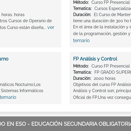
Método:
Curso FP Presencial
Tematica:
Cursos Especializ
 horas. horas
Duración:
El Curso de Manten
stros Cursos de Operario de
tiene una duración de 300 ho 
ver
En el área de la instalación y
tos Curso están diseña...
de la programación, gestión y
temario
urno
FP Análisis y Control
Método:
Curso FP Presencial
Tematica:
FP GRADO SUPER
Duración:
2000 horas
rmáticos Nocturno:Los
Objetivos del curso FP Análisi
 Sistemas Informáticos
Análisis y Control son, princ
 temario
Oficial de FP.Una vez consegui
 EN ESO - EDUCACIÓN SECUNDARIA OBLIGATORIA