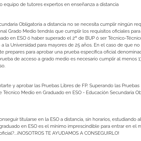
tro equipo de tutores expertos en enseñanza a distancia
ndaria Obligatoria a distancia no se necesita cumplir ningún requ
l Grado Medio tendrás que cumplir los requisitos oficiales para e
uado en ESO ó haber superado el 2º de BUP ó ser Técnico-Técnico
so a la Universidad para mayores de 25 años. En el caso de que n
e te prepares para aprobar una prueba específica oficial denomin
prueba de acceso a grado medio es necesario cumplir al menos 1
so.
tarte y aprobar las Pruebas Libres de FP. Superando las Pruebas 
 de Técnico Medio en Graduado en ESO - Educación Secundaria Obl
guir titularse en la ESO a distancia, sin horarios, estudiando al
graduado en ESO es el mínimo imprescindible para entrar en el
ítulo oficial?...¡NOSOTROS TE AYUDAMOS A CONSEGUIRLO!