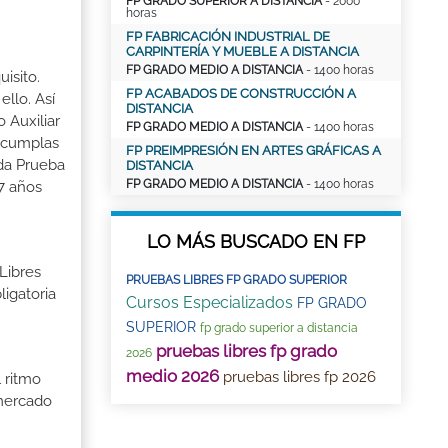
FP GRADO SUPERIOR A DISTANCIA
- 2000
horas
FP FABRICACIÓN INDUSTRIAL DE
CARPINTERÍA Y MUEBLE A DISTANCIA
FP GRADO MEDIO A DISTANCIA
- 1400 horas
isito.
FP ACABADOS DE CONSTRUCCIÓN A
llo. Así
DISTANCIA
 Auxiliar
FP GRADO MEDIO A DISTANCIA
- 1400 horas
o cumplas
FP PREIMPRESIÓN EN ARTES GRÁFICAS A
ada Prueba
DISTANCIA
FP GRADO MEDIO A DISTANCIA
- 1400 horas
7 años
LO MÁS BUSCADO EN FP
Libres
PRUEBAS LIBRES FP GRADO SUPERIOR
igatoria
Cursos Especializados
FP GRADO
SUPERIOR
fp grado superior a distancia
pruebas libres fp grado
2026
medio 2026
pruebas libres fp 2026
 ritmo
 mercado