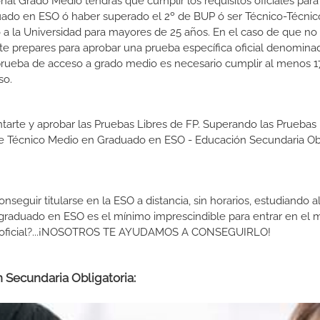
l Grado Medio tendrás que cumplir los requisitos oficiales para e
uado en ESO ó haber superado el 2º de BUP ó ser Técnico-Técnico
so a la Universidad para mayores de 25 años. En el caso de que n
e te prepares para aprobar una prueba específica oficial denomin
prueba de acceso a grado medio es necesario cumplir al menos 1
so.
tarte y aprobar las Pruebas Libres de FP. Superando las Pruebas 
 de Técnico Medio en Graduado en ESO - Educación Secundaria Obl
guir titularse en la ESO a distancia, sin horarios, estudiando al
graduado en ESO es el mínimo imprescindible para entrar en el
ítulo oficial?...¡NOSOTROS TE AYUDAMOS A CONSEGUIRLO!
 Secundaria Obligatoria: