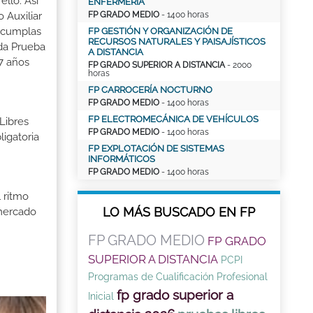
llo. Así
ENFERMERÍA
FP GRADO MEDIO
- 1400 horas
 Auxiliar
o cumplas
FP GESTIÓN Y ORGANIZACIÓN DE
RECURSOS NATURALES Y PAISAJÍSTICOS
ada Prueba
A DISTANCIA
7 años
FP GRADO SUPERIOR A DISTANCIA
- 2000
horas
FP CARROCERÍA NOCTURNO
FP GRADO MEDIO
- 1400 horas
FP ELECTROMECÁNICA DE VEHÍCULOS
Libres
FP GRADO MEDIO
- 1400 horas
igatoria
FP EXPLOTACIÓN DE SISTEMAS
INFORMÁTICOS
FP GRADO MEDIO
- 1400 horas
 ritmo
LO MÁS BUSCADO EN FP
 mercado
FP GRADO MEDIO
FP GRADO
SUPERIOR A DISTANCIA
PCPI
Programas de Cualificación Profesional
fp grado superior a
Inicial