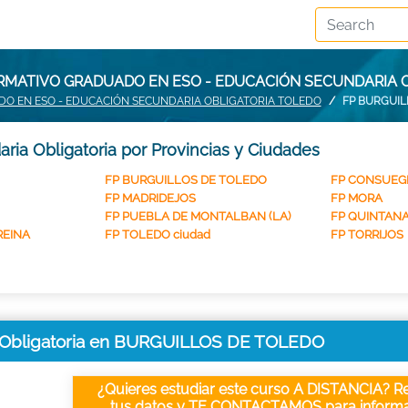
RMATIVO GRADUADO EN ESO - EDUCACIÓN SECUNDARIA 
O EN ESO - EDUCACIÓN SECUNDARIA OBLIGATORIA TOLEDO
FP BURGUIL
ia Obligatoria por Provincias y Ciudades
FP BURGUILLOS DE TOLEDO
FP CONSUEG
FP MADRIDEJOS
FP MORA
FP PUEBLA DE MONTALBAN (LA)
FP QUINTANA
REINA
FP TOLEDO ciudad
FP TORRIJOS
 Obligatoria en BURGUILLOS DE TOLEDO
¿Quieres estudiar este curso A DISTANCIA? Re
tus datos y TE CONTACTAMOS para informa