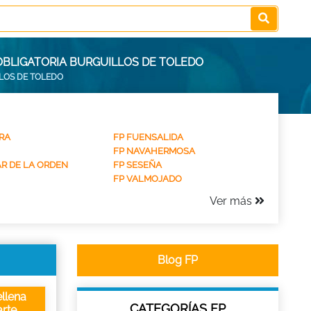
OBLIGATORIA BURGUILLOS DE TOLEDO
LOS DE TOLEDO
RA
FP FUENSALIDA
FP NAVAHERMOSA
R DE LA ORDEN
FP SESEÑA
FP VALMOJADO
Ver más
Blog FP
llena
CATEGORÍAS FP
rte