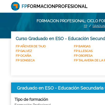
FORMACION PROFESIONAL: CICLO FO
FP
GRADUAD
Curso Graduado en ESO - Educación Secundar
FP AÑOVER DE TAJO
FP BARGAS
FP GALVEZ
FP ILLESCAS
FP OCAÑA
FP OROPESA
FP SONSECA
FP TALAVERA DE LA 
Graduado en ESO - Educación Secundaria
Tipo de formación