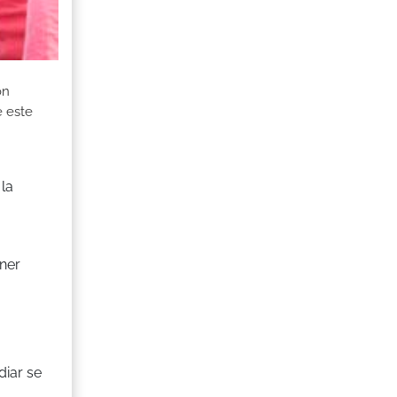
ón
e este
 la
ener
diar se