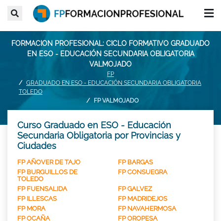
FORMACION PROFESIONAL: CICLO FORMATIVO GRADUADO
EN ESO - EDUCACIÓN SECUNDARIA OBLIGATORIA
VALMOJADO
FP
GRADUADO EN ESO - EDUCACIÓN SECUNDARIA OBLIGATORIA
TOLEDO
FP VALMOJADO
Curso Graduado en ESO - Educación
Secundaria Obligatoria por Provincias y
Ciudades
FP AÑOVER DE TAJO
FP BARGAS
FP BURGUILLOS DE
FP CONSUEGRA
TOLEDO
FP FUENSALIDA
FP GALVEZ
FP ILLESCAS
FP MADRIDEJOS
FP MORA
FP NAVAHERMOSA
FP OCAÑA
FP OROPESA