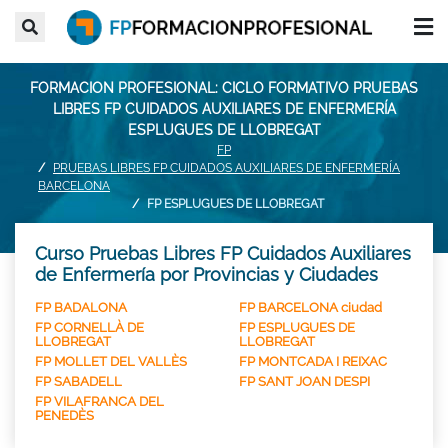
FORMACION PROFESIONAL: CICLO FORMATIVO PRUEBAS
LIBRES FP CUIDADOS AUXILIARES DE ENFERMERÍA
ESPLUGUES DE LLOBREGAT
FP
PRUEBAS LIBRES FP CUIDADOS AUXILIARES DE ENFERMERÍA
BARCELONA
FP ESPLUGUES DE LLOBREGAT
Curso Pruebas Libres FP Cuidados Auxiliares
de Enfermería por Provincias y Ciudades
FP BADALONA
FP BARCELONA ciudad
FP CORNELLÀ DE
FP ESPLUGUES DE
LLOBREGAT
LLOBREGAT
FP MOLLET DEL VALLÈS
FP MONTCADA I REIXAC
FP SABADELL
FP SANT JOAN DESPI
FP VILAFRANCA DEL
PENEDÈS