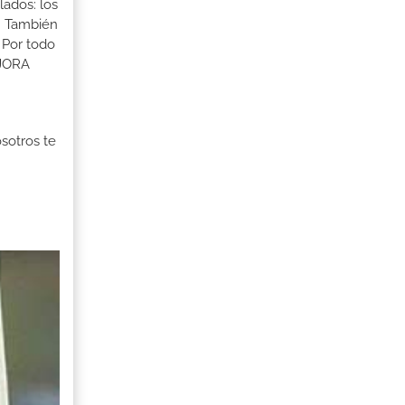
lados: los
s. También
 Por todo
EJORA
osotros te