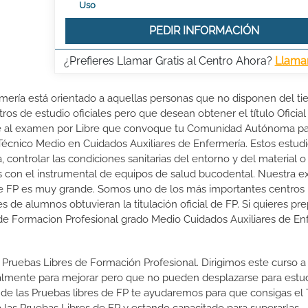
Uso
PEDIR INFORMACIÓN
¿Prefieres Llamar Gratis al Centro Ahora?
Llama
rmería está orientado a aquellas personas que no disponen del t
ros de estudio oficiales pero que desean obtener el título Oficial
rte al examen por Libre que convoque tu Comunidad Autónoma p
 Técnico Medio en Cuidados Auxiliares de Enfermería. Estos estud
, controlar las condiciones sanitarias del entorno y del material o
das con el instrumental de equipos de salud bucodental. Nuestra e
de FP es muy grande. Somos uno de los más importantes centros
e alumnos obtuvieran la titulación oficial de FP. Si quieres pre
al de Formacion Profesional grado Medio Cuidados Auxiliares de En
 Pruebas Libres de Formación Profesional. Dirigimos este curso a 
almente para mejorar pero que no pueden desplazarse para estud
 de las Pruebas libres de FP te ayudaremos para que consigas el 