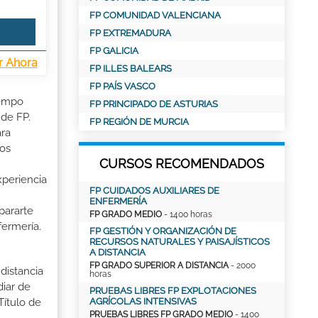
FP COMUNIDAD VALENCIANA
FP EXTREMADURA
FP GALICIA
r Ahora
FP ILLES BALEARS
FP PAÍS VASCO
iempo
FP PRINCIPADO DE ASTURIAS
 de FP.
FP REGIÓN DE MURCIA
ara
ios
CURSOS RECOMENDADOS
xperiencia
FP CUIDADOS AUXILIARES DE
ENFERMERÍA
pararte
FP GRADO MEDIO
- 1400 horas
fermería.
FP GESTIÓN Y ORGANIZACIÓN DE
RECURSOS NATURALES Y PAISAJÍSTICOS
A DISTANCIA
FP GRADO SUPERIOR A DISTANCIA
- 2000
distancia
horas
iar de
PRUEBAS LIBRES FP EXPLOTACIONES
AGRÍCOLAS INTENSIVAS
Título de
PRUEBAS LIBRES FP GRADO MEDIO
- 1400