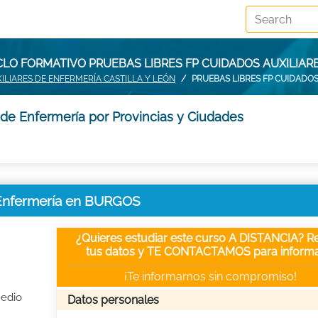
CLO FORMATIVO PRUEBAS LIBRES FP CUIDADOS AUXILIAR
ILIARES DE ENFERMERÍA CASTILLA Y LEÓN
PRUEBAS LIBRES FP CUIDADO
 de Enfermería por Provincias y Ciudades
e Enfermería en BURGOS
¿Quieres estudiar este curso A DISTANCIA? Re
tus datos y TE CONTACTAMOS para informa
¡Te informamos sin compromiso!
Medio
Datos personales