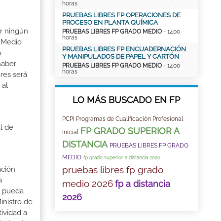
horas
PRUEBAS LIBRES FP OPERACIONES DE
PROCESO EN PLANTA QUÍMICA
ir ningún
PRUEBAS LIBRES FP GRADO MEDIO
- 1400
horas
o Medio
PRUEBAS LIBRES FP ENCUADERNACIÓN
o
Y MANIPULADOS DE PAPEL Y CARTÓN
haber
PRUEBAS LIBRES FP GRADO MEDIO
- 1400
horas
res será
 al
LO MÁS BUSCADO EN FP
PCPI Programas de Cualificación Profesional
l de
FP GRADO SUPERIOR A
Inicial
DISTANCIA
PRUEBAS LIBRES FP GRADO
MEDIO
fp grado superior a distancia 2026
pruebas libres fp grado
ción:
a
medio 2026
fp a distancia
a pueda
2026
inistro de
tividad a