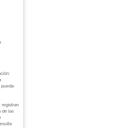
a
ción:
a
a pueda
 registran
 de las
n
esulta