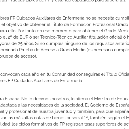
las Pruebas Libres de FP y estando capacitado para superarlas.
Libres FP Cuidados Auxiliares de Enfermería no se necesita cumpl
el objetivo de obtener el Titulo de Formación Profesional Grad
s para ello. Por tanto en ese momento para obtener el Grado Medi
l 2º de BUP ó ser Técnico-Técnico Auxiliar (titulación oficial) ó 
ores de 25 años. Si no cumples ninguno de los requisitos anterio
enominada Prueba de Acceso a Grado Medio (es necesario cumplir
prueba de acceso).
 convocan cada año en tu Comunidad conseguirás el Título Oficia
res FP Cuidados Auxiliares de Enfermería
a España. No lo decimos nosotros, lo afirma el Ministro de Educa
 adaptada a las necesidades de la sociedad. El Gobierno de Españ
nal y profesional de nuestra juventud y, también, para que Españ
r las más altas cotas de bienestar social." Y, también según el M
dad: los ciclos formativos de FP registran tasas superiores de ac