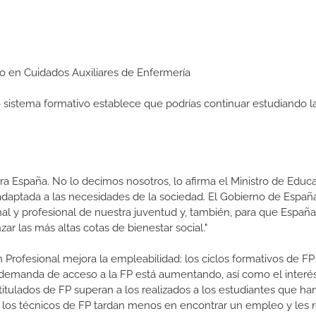
dio en Cuidados Auxiliares de Enfermería
ro sistema formativo establece que podrías continuar estudiando l
a España. No lo decimos nosotros, lo afirma el Ministro de Educa
 adaptada a las necesidades de la sociedad. El Gobierno de Españ
nal y profesional de nuestra juventud y, también, para que Españ
r las más altas cotas de bienestar social."
 Profesional mejora la empleabilidad: los ciclos formativos de FP
a demanda de acceso a la FP está aumentando, así como el interés
 titulados de FP superan a los realizados a los estudiantes que ha
e los técnicos de FP tardan menos en encontrar un empleo y les r