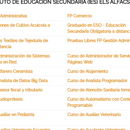
UTO DE EDUCACIÓN SECUNDARIA (IES) ELS ALFACS
Administrativa
FP Comercio
ones de Cultivo Acuícola a
Graduado en ESO - Educación
Secundaria Obligatoria a distanc
 Textiles de Tejeduría de
Pruebas Libres FP Gestión Admini
tancia
dministración de Sistemas
Curso de Administrador de Servi
os en Red
Páginas Web
lfarero Ceramista
Curso de Alojamiento
nalista de Datos Big Data
Curso de Analista Programador
esor fiscal y tributario
Curso de Atención Sanitaria Inm
udioprótesis
Curso de Automatismo con Contr
Programable
xiliar en Pediatría
Curso de Auxiliar Veterinario