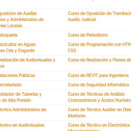
osicion de Auxiliar
Curso de Oposición de Tramitaci
ivo y Administrativo de
Auxilio Judicial
nes Locales
eluquería
Curso de Periodismo
iscicultor en Aguas
Curso de Programación con HT
les Cría y Engorde
CSS
alización de Audiovisuales y
Curso de Realización y Planes d
os
elaciones Públicas
Curso de REVIT para Ingenieros
ecretariado
Curso de Seguridad Informática
oldador de Tuberías y
Curso de Técnicas de Análisis
 de Alta Presión
Cromosómicos y Ácidos Nucleic
écnico Administrativo de
Curso de Técnico Auxiliar en Dis
Interiores
écnico en Audiovisuales
Curso de Técnico en Electrónica