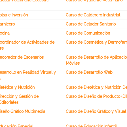
xiliar Veterinario Ecuestre
Curso de Ayudante Veterinario
lsa e Inversión
Curso de Calderero Industrial
arnicero
Curso de Celador Sanitario
ocina
Curso de Comunicación
oordinador de Actividades de
Curso de Cosmética y Dermofar
re
ecorador de Escenarios
Curso de Desarrollo de Aplicaci
Móviles
sarrollo en Realidad Virtual y
Curso de Desarrollo Web
a
etética y Nutrición
Curso de Dietética y Nutrición D
irección y Gestión de
Curso de Diseño de Producto (DI
ditoriales
iseño Gráfico Multimedia
Curso de Diseño Gráfico y Visual
ducación Especial
Curso de Educación Infantil