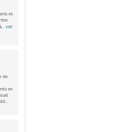
tría es
ntes
ver
...
r de
ento en
sual.
d...