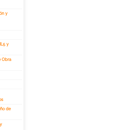
ón y
ML5 y
e Obra
os
eño de
 y