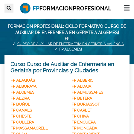
FORMACION PROFESIONAL: CICLO FORMATIVO CURSO DE
AUXILIAR DE ENFERMERÍA EN GERIATRÍA ALGEMESI
FP
CURSO DE AUXILIAR DE ENFERMERÍA EN GERIATRÍA VALENCIA
FP ALGEMESI
Curso Curso de Auxiliar de Enfermería en
Geriatría por Provincias y Ciudades
FP ALAQUÀS
FP ALBERIC
FP ALBORAYA
FP ALDAIA
FP ALGEMESI
FP ALMUSSAFES
FP ALZIRA
FP BETERA
FP BUÑOL
FP BURJASSOT
FP CANALS
FP CARLET
FP CHESTE
FP CHIVA
FP CULLERA
FP ENGUERA
FP MASSAMAGRELL
FP MONCADA