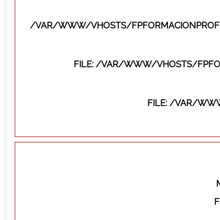
/VAR/WWW/VHOSTS/FPFORMACIONPROFES
FILE: /VAR/WWW/VHOSTS/FPFO
FILE: /VAR/WW
F