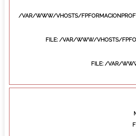
/VAR/WWW/VHOSTS/FPFORMACIONPROFES
FILE: /VAR/WWW/VHOSTS/FPFO
FILE: /VAR/WW
F