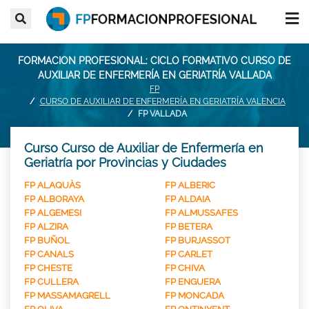
FORMACION PROFESIONAL: CICLO FORMATIVO CURSO DE
AUXILIAR DE ENFERMERÍA EN GERIATRÍA VALLADA
FP
CURSO DE AUXILIAR DE ENFERMERÍA EN GERIATRÍA VALENCIA
FP VALLADA
Curso Curso de Auxiliar de Enfermería en
Geriatría por Provincias y Ciudades
FP ALAQUÀS
FP ALBERIC
FP ALBORAYA
FP ALDAIA
FP ALGEMESI
FP ALMUSSAFES
FP ALZIRA
FP BETERA
FP BUÑOL
FP BURJASSOT
FP CANALS
FP CARLET
FP CHESTE
FP CHIVA
FP CULLERA
FP ENGUERA
FP MASSAMAGRELL
FP MONCADA