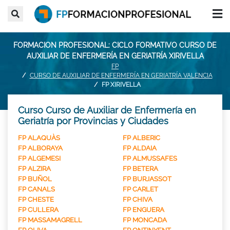
FORMACION PROFESIONAL: CICLO FORMATIVO CURSO DE
AUXILIAR DE ENFERMERÍA EN GERIATRÍA XIRIVELLA
FP
CURSO DE AUXILIAR DE ENFERMERÍA EN GERIATRÍA VALENCIA
FP XIRIVELLA
Curso Curso de Auxiliar de Enfermería en
Geriatría por Provincias y Ciudades
FP ALAQUÀS
FP ALBERIC
FP ALBORAYA
FP ALDAIA
FP ALGEMESI
FP ALMUSSAFES
FP ALZIRA
FP BETERA
FP BUÑOL
FP BURJASSOT
FP CANALS
FP CARLET
FP CHESTE
FP CHIVA
FP CULLERA
FP ENGUERA
FP MASSAMAGRELL
FP MONCADA