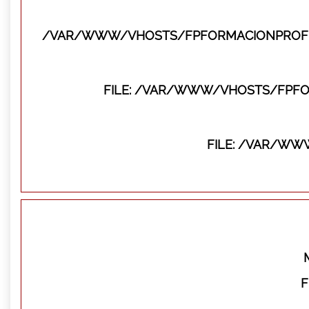
/VAR/WWW/VHOSTS/FPFORMACIONPROFES
FILE: /VAR/WWW/VHOSTS/FPFO
FILE: /VAR/WW
F