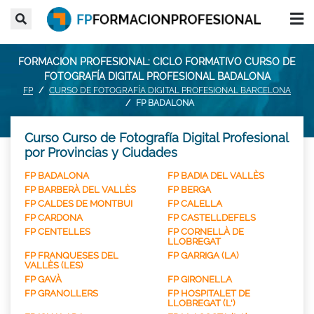
FORMACION PROFESIONAL: CICLO FORMATIVO CURSO DE
FOTOGRAFÍA DIGITAL PROFESIONAL BADALONA
FP
CURSO DE FOTOGRAFÍA DIGITAL PROFESIONAL BARCELONA
FP BADALONA
Curso Curso de Fotografía Digital Profesional
por Provincias y Ciudades
FP BADALONA
FP BADIA DEL VALLÈS
FP BARBERÀ DEL VALLÈS
FP BERGA
FP CALDES DE MONTBUI
FP CALELLA
FP CARDONA
FP CASTELLDEFELS
FP CENTELLES
FP CORNELLÀ DE
LLOBREGAT
FP FRANQUESES DEL
FP GARRIGA (LA)
VALLÈS (LES)
FP GAVÀ
FP GIRONELLA
FP GRANOLLERS
FP HOSPITALET DE
LLOBREGAT (L')