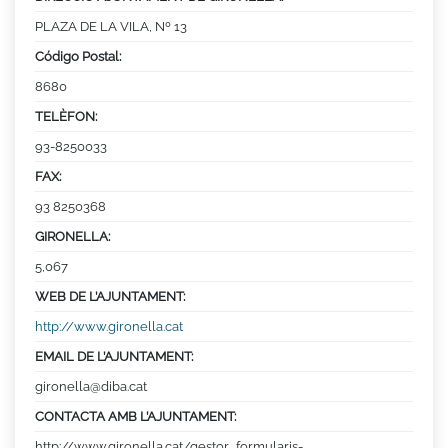
PLAZA DE LA VILA, Nº 13
Código Postal:
8680
TELÈFON:
93-8250033
FAX:
93 8250368
GIRONELLA:
5,067
WEB DE L’AJUNTAMENT:
http://www.gironella.cat
EMAIL DE L’AJUNTAMENT:
gironella@diba.cat
CONTACTA AMB L’AJUNTAMENT:
http://www.gironella.cat/gestor_formularis-