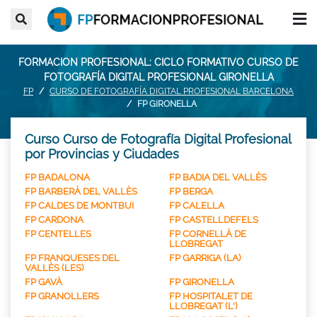
FORMACION PROFESIONAL: CICLO FORMATIVO CURSO DE
FOTOGRAFÍA DIGITAL PROFESIONAL GIRONELLA
FP
CURSO DE FOTOGRAFÍA DIGITAL PROFESIONAL BARCELONA
FP GIRONELLA
Curso Curso de Fotografía Digital Profesional
por Provincias y Ciudades
FP BADALONA
FP BADIA DEL VALLÈS
FP BARBERÀ DEL VALLÈS
FP BERGA
FP CALDES DE MONTBUI
FP CALELLA
FP CARDONA
FP CASTELLDEFELS
FP CENTELLES
FP CORNELLÀ DE
LLOBREGAT
FP FRANQUESES DEL
FP GARRIGA (LA)
VALLÈS (LES)
FP GAVÀ
FP GIRONELLA
FP GRANOLLERS
FP HOSPITALET DE
LLOBREGAT (L')