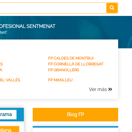
PROFESIONAL SENTMENAT
ENAT
FP CALDES DE MONTBUI
ES
FP CORNELLÀ DE LLOBREGAT
A
FP GRANOLLERS
DEL VALLÈS
FP MANLLEU
Ver más
grama
Blog FP
llena