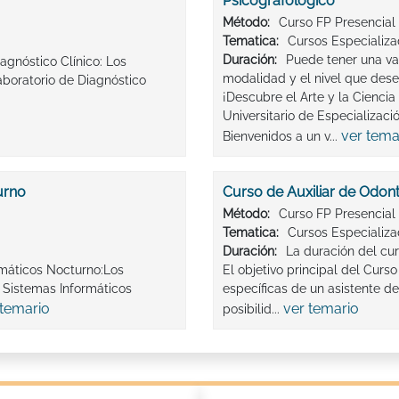
Psicografológico
Método:
Curso FP Presencial
Tematica:
Cursos Especializ
Duración:
Puede tener una va
agnóstico Clínico: Los
modalidad y el nivel que des
boratorio de Diagnóstico
¡Descubre el Arte y la Ciencia
Universitario de Especializaci
ver tema
Bienvenidos a un v...
urno
Curso de Auxiliar de Odon
Método:
Curso FP Presencial
Tematica:
Cursos Especializ
Duración:
La duración del cu
rmáticos Nocturno:Los
El objetivo principal del Curs
 Sistemas Informáticos
específicas de un asistente d
 temario
ver temario
posibilid...