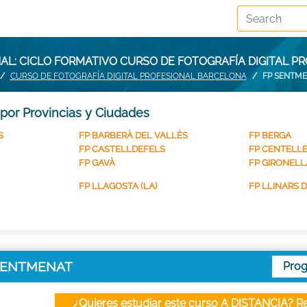
L: CICLO FORMATIVO CURSO DE FOTOGRAFÍA DIGITAL 
CURSO DE FOTOGRAFÍA DIGITAL PROFESIONAL BARCELONA
FP SENTM
 por Provincias y Ciudades
S
FP BARBERÀ DEL VALLÈS
FP BERGA
FP CASTELLDEFELS
FP CENTELL
FP GAVÀ
FP GIRONELL
FP LLAGOSTA (LA)
FP LLINARS 
en SENTMENAT
Pro
¿Quieres estudiar este curso A DISTANCIA? Re