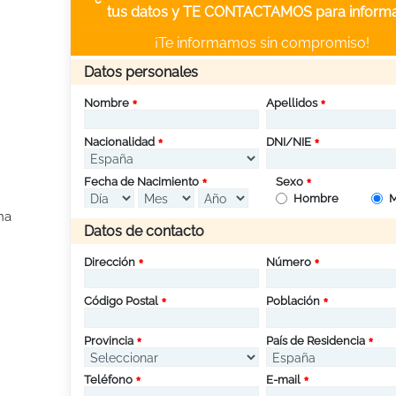
tus datos y TE CONTACTAMOS para informa
¡Te informamos sin compromiso!
Datos personales
Nombre
Apellidos
Nacionalidad
DNI/NIE
Fecha de Nacimiento
Sexo
Hombre
M
na
Datos de contacto
Dirección
Número
Código Postal
Población
Provincia
País de Residencia
Teléfono
E-mail