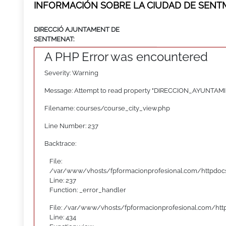
INFORMACIÓN SOBRE LA CIUDAD DE SEN
DIRECCIÓ AJUNTAMENT DE
SENTMENAT:
A PHP Error was encountered
Severity: Warning
Message: Attempt to read property "DIRECCION_AYUNTAMI
Filename: courses/course_city_view.php
Line Number: 237
Backtrace:
File:
/var/www/vhosts/fpformacionprofesional.com/httpdocs
Line: 237
Function: _error_handler
File: /var/www/vhosts/fpformacionprofesional.com/htt
Line: 434