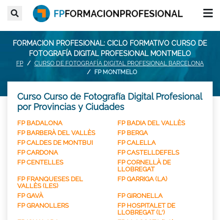
FORMACION PROFESIONAL: CICLO FORMATIVO CURSO DE
FOTOGRAFÍA DIGITAL PROFESIONAL MONTMELO
FP
CURSO DE FOTOGRAFÍA DIGITAL PROFESIONAL BARCELONA
FP MONTMELO
Curso Curso de Fotografía Digital Profesional
por Provincias y Ciudades
FP BADALONA
FP BADIA DEL VALLÈS
FP BARBERÀ DEL VALLÈS
FP BERGA
FP CALDES DE MONTBUI
FP CALELLA
FP CARDONA
FP CASTELLDEFELS
FP CENTELLES
FP CORNELLÀ DE
LLOBREGAT
FP FRANQUESES DEL
FP GARRIGA (LA)
VALLÈS (LES)
FP GAVÀ
FP GIRONELLA
FP GRANOLLERS
FP HOSPITALET DE
LLOBREGAT (L')