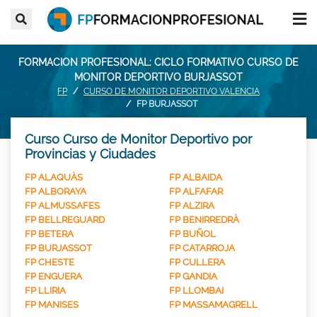
FORMACION PROFESIONAL: CICLO FORMATIVO CURSO DE
MONITOR DEPORTIVO BURJASSOT
FP
CURSO DE MONITOR DEPORTIVO VALENCIA
FP BURJASSOT
Curso Curso de Monitor Deportivo por
Provincias y Ciudades
FP ALAQUÀS
FP ALBAIDA
FP ALBORAYA
FP ALFAFAR
FP ALMUSSAFES
FP ALZIRA
FP BELLREGUARD
FP BENIRREDRÀ
FP BETERA
FP BUÑOL
FP BURJASSOT
FP CATARROJA
FP CHESTE
FP CULLERA
FP ENGUERA
FP GANDIA
FP LLIRIA
FP LLOMBAI
FP MANISES
FP MASSAMAGRELL