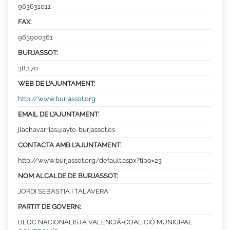
963631011
FAX:
963900361
BURJASSOT:
38,170
WEB DE L’AJUNTAMENT:
http://www.burjassot.org
EMAIL DE L’AJUNTAMENT:
jlachavarrias@ayto-burjassot.es
CONTACTA AMB L’AJUNTAMENT:
http://www.burjassot.org/default.aspx?tipo=23
NOM ALCALDE DE BURJASSOT:
JORDI SEBASTIA I TALAVERA
PARTIT DE GOVERN:
BLOC NACIONALISTA VALENCIÁ-COALICIÓ MUNICIPAL