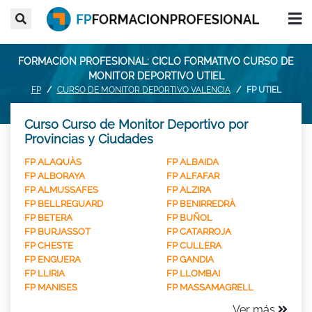
FORMACION PROFESIONAL: CICLO FORMATIVO CURSO DE
MONITOR DEPORTIVO UTIEL
FP
CURSO DE MONITOR DEPORTIVO VALENCIA
FP UTIEL
Curso Curso de Monitor Deportivo por
Provincias y Ciudades
FP ALAQUÀS
FP ALBAIDA
FP ALBORAYA
FP ALFAFAR
FP ALMUSSAFES
FP ALZIRA
FP BELLREGUARD
FP BENIRREDRÀ
FP BETERA
FP BUÑOL
FP BURJASSOT
FP CATARROJA
FP CHESTE
FP CULLERA
FP ENGUERA
FP GANDIA
FP LLIRIA
FP LLOMBAI
FP MANISES
FP MASSAMAGRELL
Ver más