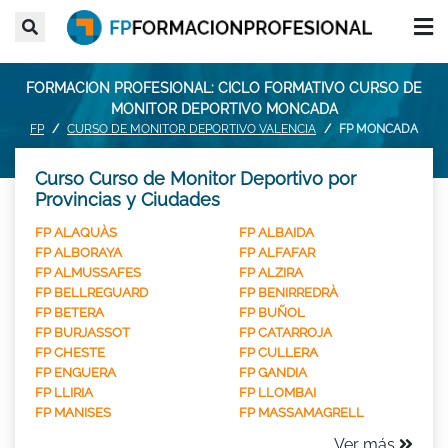
FORMACION PROFESIONAL: CICLO FORMATIVO CURSO DE
MONITOR DEPORTIVO MONCADA
FP
CURSO DE MONITOR DEPORTIVO VALENCIA
FP MONCADA
Curso Curso de Monitor Deportivo por
Provincias y Ciudades
FP ALAQUÀS
FP ALBAIDA
FP ALBORAYA
FP ALFAFAR
FP ALMUSSAFES
FP ALZIRA
FP BELLREGUARD
FP BENIRREDRÀ
FP BETERA
FP BUÑOL
FP BURJASSOT
FP CATARROJA
FP CHESTE
FP CULLERA
FP ENGUERA
FP GANDIA
FP LLIRIA
FP LLOMBAI
FP MANISES
FP MASSAMAGRELL
Ver más