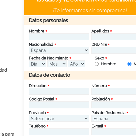
¡Te informamos sin compromiso!
Datos personales
Nombre
Apellidos
Nacionalidad
DNI/NIE
Fecha de Nacimiento
Sexo
Hombre
M
idad
Datos de contacto
Dirección
Número
Código Postal
Población
Provincia
País de Residencia
Teléfono
E-mail
ia para