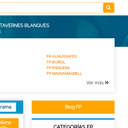
 TAVERNES BLANQUES
S
FP ALMUSSAFES
FP BUÑOL
FP ENGUERA
FP MASSAMAGRELL
Ver más
grama
Blog FP
llena
CATEGORÍAS FP
rte