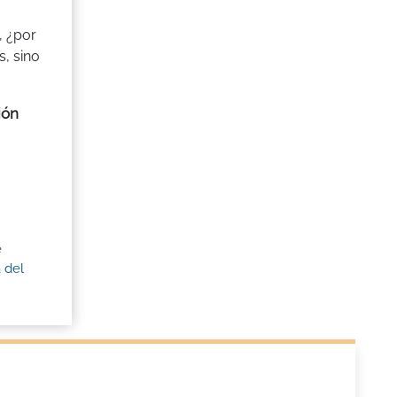
, ¿por
s, sino
ión
e
 del