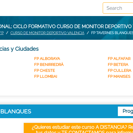
ONAL: CICLO FORMATIVO CURSO DE MONITOR DEPORTIVO
FP
CURSO DE MONITOR DEPORTIVO VALENCIA
FP TAVERNES BLANQUE
cias y Ciudades
FP ALBORAYA
FP ALFAFAR
FP BENIRREDRÀ
FP BETERA
FP CHESTE
FP CULLERA
FP LLOMBAI
FP MANISES
ES BLANQUES
Pro
¿Quieres estudiar este curso A DISTANCIA? Re
tus datos y TE CONTACTAMOS para informa