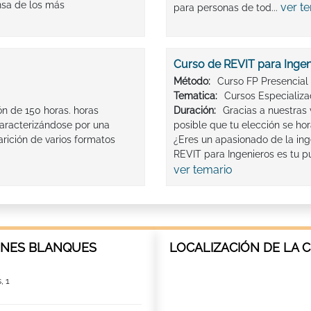
nsa de los más
ver t
para personas de tod...
Curso de REVIT para Ingen
Método:
Curso FP Presencial
Tematica:
Cursos Especializ
ón de 150 horas. horas
Duración:
Gracias a nuestras
aracterizándose por una
posible que tu elección se ho
rición de varios formatos
¿Eres un apasionado de la inge
REVIT para Ingenieros es tu p
ver temario
RNES BLANQUES
LOCALIZACIÓN DE LA 
, 1