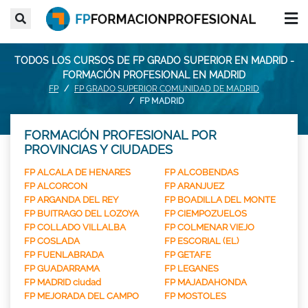
TODOS LOS CURSOS DE FP GRADO SUPERIOR EN MADRID -
FORMACIÓN PROFESIONAL EN MADRID
FP
FP GRADO SUPERIOR COMUNIDAD DE MADRID
FP MADRID
FORMACIÓN PROFESIONAL POR
PROVINCIAS Y CIUDADES
FP ALCALA DE HENARES
FP ALCOBENDAS
FP ALCORCON
FP ARANJUEZ
FP ARGANDA DEL REY
FP BOADILLA DEL MONTE
FP BUITRAGO DEL LOZOYA
FP CIEMPOZUELOS
FP COLLADO VILLALBA
FP COLMENAR VIEJO
FP COSLADA
FP ESCORIAL (EL)
FP FUENLABRADA
FP GETAFE
FP GUADARRAMA
FP LEGANES
FP MADRID ciudad
FP MAJADAHONDA
FP MEJORADA DEL CAMPO
FP MOSTOLES