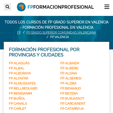
TODOS LOS CURSOS DE FP GRADO SUPERIOR EN VALENCIA
- FORMACIÓN PROFESIONAL EN VALENCIA
FP
FP GRADO SUPERIOR COMUNIDAD VALENCIANA
FP VALENCIA
FORMACIÓN PROFESIONAL POR
PROVINCIAS Y CIUDADES
FP ALAQUÀS
FP ALBAIDA
FP ALBAL
FP ALBERIC
FP ALBORAYA
FP ALDAIA
FP ALFAFAR
FP ALGEMESI
FP ALMUSSAFES
FP ALZIRA
FP BELLREGUARD
FP BENIARJO
FP BENIGANIM
FP BETERA
FP BUÑOL
FP BURJASSOT
FP CANALS
FP CARCAIXENT
FP CARLET
FP CATARROJA