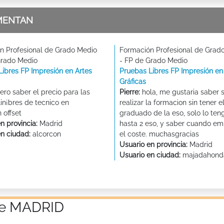
MENTAN
n Profesional de Grado Medio
Formación Profesional de Grad
Grado Medio
- FP de Grado Medio
Libres FP Impresión en Artes
Pruebas Libres FP Impresión en
Gráficas
ero saber el precio para las
Pierre:
hola, me gustaria saber 
in¡bres de tecnico en
realizar la formacion sin tener e
 offset
graduado de la eso, solo lo ten
n provincia:
Madrid
hasta 2 eso, y saber cuando em
en ciudad:
alcorcon
el coste. muchasgracias
Usuario en provincia:
Madrid
Usuario en ciudad:
majadahond
 de MADRID