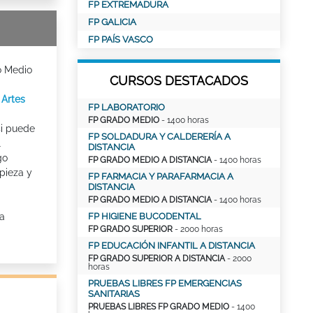
FP EXTREMADURA
FP GALICIA
FP PAÍS VASCO
o Medio
CURSOS DESTACADOS
 Artes
FP LABORATORIO
FP GRADO MEDIO
- 1400 horas
si puede
FP SOLDADURA Y CALDERERÍA A
l
DISTANCIA
go
FP GRADO MEDIO A DISTANCIA
- 1400 horas
pieza y
FP FARMACIA Y PARAFARMACIA A
DISTANCIA
FP GRADO MEDIO A DISTANCIA
- 1400 horas
a
FP HIGIENE BUCODENTAL
FP GRADO SUPERIOR
- 2000 horas
FP EDUCACIÓN INFANTIL A DISTANCIA
FP GRADO SUPERIOR A DISTANCIA
- 2000
horas
PRUEBAS LIBRES FP EMERGENCIAS
SANITARIAS
PRUEBAS LIBRES FP GRADO MEDIO
- 1400